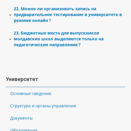
поводу правильного выбора вступительных испытаний и
направления подготовки, где нет набора в группы с
будущей профессии, что явилось основной причиной
22. Можно ли организовать запись на
молдавским языком обучения, утверждена квота 10%
отказа от приема заявлений в режиме онлайн для всех
предварительное тестирование в университете в
бюджетных мест согласно Распоряжению Правительства
выпускников, кроме абитуриентов-инвалидов.
режиме онлайн ?
Приднестровской Молдавской Республики «О
контрольных цифрах приема абитуриентов в
государственное образовательное учреждение
23. Бюджетные места для выпускников
«Приднестровский государственный университет им. Т.Г.
молдавских школ выделяются только на
Шевченко»».
педагогические направления ?
Университет
Основные сведения
Структура и органы управления
Документы
Образование