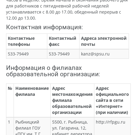
для работников с пятидневной рабочей неделей
устанавливается с 8.00 до 17.00, обеденный перерыв с
12.00 до 13.00.
Контактная информация:
Контактные
Контактный
Адреса электронной
телефоны
факс
почты
533-79449
533-79449
kanz@spsu.ru
Информация о филиалах
образовательной организации:
№
Наименование
Адрес
Адрес
филиала
местонахождения
официального
филиала
сайта в сети
образовательной
«Интернет»
организации
(при наличии)
1
Рыбницкий
5500, г. Рыбница,
http://rfpgu.ru
филиал ГОУ
ул. Гагарина, 12,
«ПГУ им. Т.Г.
кабинет директора