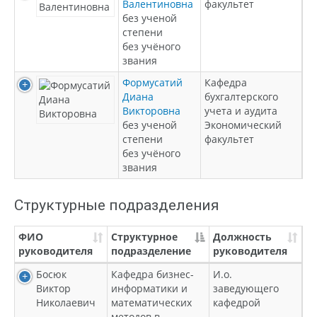
Валентиновна
факультет
без ученой
степени
без учёного
звания
Формусатий
Кафедра
Диана
бухгалтерского
Викторовна
учета и аудита
без ученой
Экономический
степени
факультет
без учёного
звания
Структурные подразделения
ФИО
Структурное
Должность
руководителя
подразделение
руководителя
Босюк
Кафедра бизнес-
И.о.
Виктор
информатики и
заведующего
Николаевич
математических
кафедрой
методов в