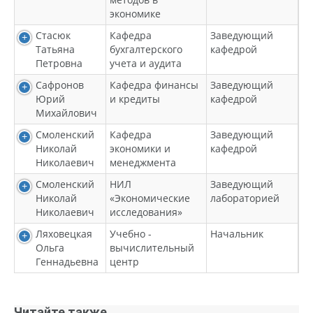
экономике
Стасюк
Кафедра
Заведующий
Татьяна
бухгалтерского
кафедрой
Петровна
учета и аудита
Сафронов
Кафедра финансы
Заведующий
Юрий
и кредиты
кафедрой
Михайлович
Смоленский
Кафедра
Заведующий
Николай
экономики и
кафедрой
Николаевич
менеджмента
Смоленский
НИЛ
Заведующий
Николай
«Экономические
лабораторией
Николаевич
исследования»
Ляховецкая
Учебно -
Начальник
Ольга
вычислительный
Геннадьевна
центр
Читайте также