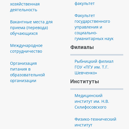
факультет
хозяйственная
деятельность
Факультет
государственного
Вакантные места для
управления и
приема (перевода)
социально-
обучающихся
гуманитарных наук
Международное
Филиалы
сотрудничество
Рыбницкий филиал
Организация
ГОУ «ПГУ им. Т.Г.
питания в
Шевченко»
образовательной
организации
Институты
Медицинский
институт им. Н.В.
Склифосовского
Физико-технический
институт