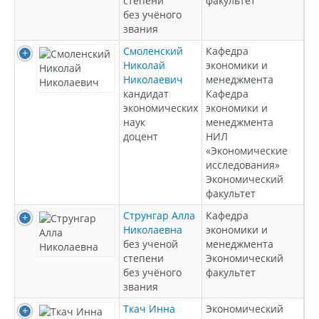
степени
факультет
без учёного
звания
Смоленский
Кафедра
Николай
экономики и
Николаевич
менеджмента
кандидат
Кафедра
экономических
экономики и
наук
менеджмента
доцент
НИЛ
«Экономические
исследования»
Экономический
факультет
Струнгар Алла
Кафедра
Николаевна
экономики и
без ученой
менеджмента
степени
Экономический
без учёного
факультет
звания
Ткач Инна
Экономический