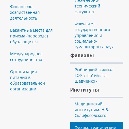
Инженерно-
технический
Финансово-
факультет
хозяйственная
деятельность
Факультет
государственного
Вакантные места для
управления и
приема (перевода)
социально-
обучающихся
гуманитарных наук
Международное
Филиалы
сотрудничество
Рыбницкий филиал
Организация
ГОУ «ПГУ им. Т.Г.
питания в
Шевченко»
образовательной
организации
Институты
Медицинский
институт им. Н.В.
Склифосовского
Физико-технический