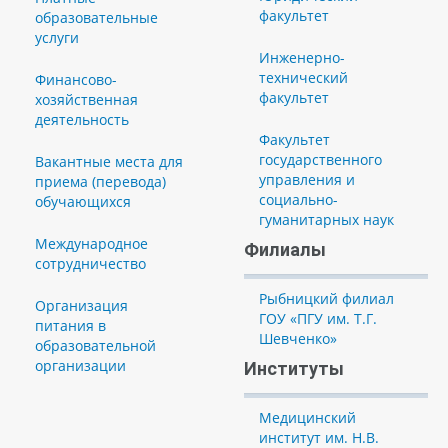
факультет
образовательные
услуги
Инженерно-
технический
Финансово-
факультет
хозяйственная
деятельность
Факультет
государственного
Вакантные места для
управления и
приема (перевода)
социально-
обучающихся
гуманитарных наук
Международное
Филиалы
сотрудничество
Рыбницкий филиал
Организация
ГОУ «ПГУ им. Т.Г.
питания в
Шевченко»
образовательной
организации
Институты
Медицинский
институт им. Н.В.