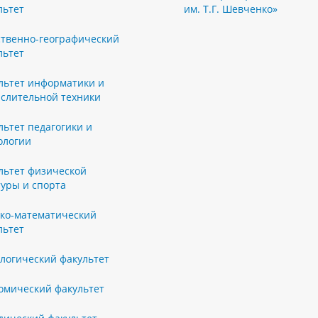
льтет
им. Т.Г. Шевченко»
ственно-географический
льтет
льтет информатики и
слительной техники
льтет педагогики и
ологии
льтет физической
туры и спорта
ко-математический
льтет
логический факультет
омический факультет