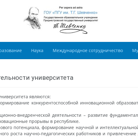
разование
Наука
Международное сотрудничество
Му
тельности университета
ниверситета являются:
 формирование конкурентоспособной инновационной образова
вационно-внедренческой деятельности – развитие фундамента
новационные прорывы в республике.
дрового потенциала, формирование научной и интеллектуально
ного роста научно-педагогических работников и привлечение