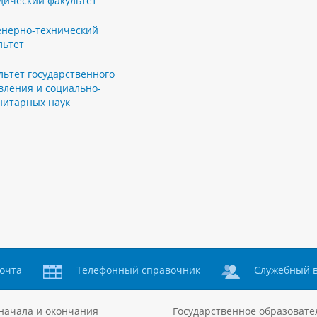
ический факультет
нерно-технический
льтет
льтет государственного
вления и социально-
нитарных наук
очта
Телефонный справочник
Служебный 
начала и окончания
Государственное образовате