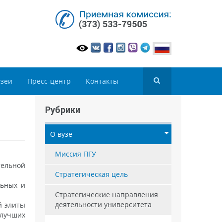
зеи
Пресс-центр
Контакты
Рубрики
О вузе
Миссия ПГУ
тельной
Стратегическая цель
льных и
Стратегические направления
деятельности университета
й элиты
 лучших