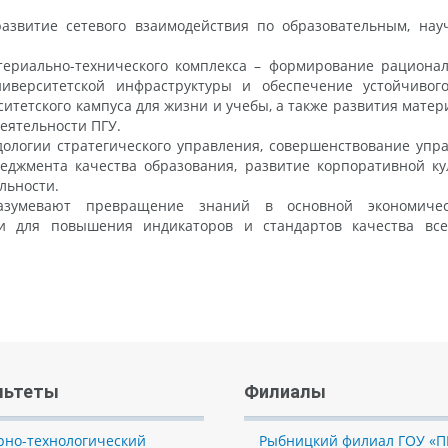
развитие сетевого взаимодействия по образовательным, на
атериально-технического комплекса – формирование рациона
ниверситетской инфраструктуры и обеспечение устойчивог
ситетского кампуса для жизни и учебы, а также развития матер
еятельности ПГУ.
дологии стратегического управления, совершенствование упр
неджмента качества образования, развитие корпоративной ку
льности.
разумевают превращение знаний в основной экономиче
ти для повышения индикаторов и стандартов качества вс
льтеты
Филиалы
рно-технологический
Рыбницкий филиал ГОУ «П