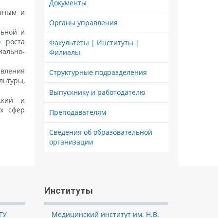
Документы
учным и
Органы управления
льной и
о роста
Факультеты | Институты |
иально-
Филиалы
авления
Структурные подразделения
льтуры,
Выпускнику и работодателю
ский и
ех сфер
Преподавателям
Сведения об образовательной
организации
Институты
ГУ
Медицинский институт им. Н.В.