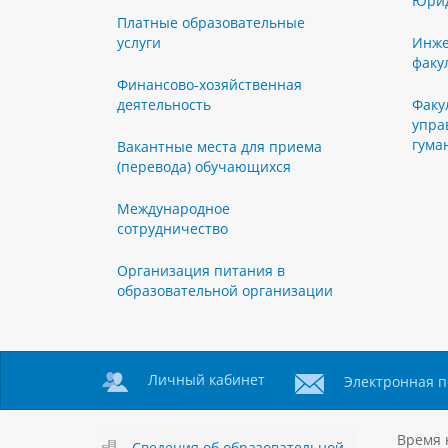
Юрид
Платные образовательные
услуги
Инже
факу
Финансово-хозяйственная
деятельность
Факу
упра
гума
Вакантные места для приема
(перевода) обучающихся
Международное
сотрудничество
Организация питания в
образовательной организации
Личный кабинет
Электронная п
Время 
Сведения об образовательной