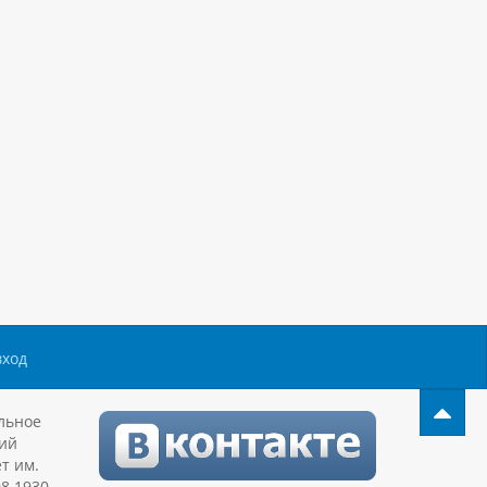
вход
льное
ий
т им.
08.1930