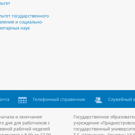
льтет
льтет государственного
вления и социально-
нитарных наук
очта
Телефонный справочник
Служебный 
начала и окончания
Государственное образовате
го дня для работников с
учреждение «Приднестровск
евной рабочей неделей
государственный университе
ливается с 8.00 до 17.00,
Т.Г. Шевченко». Основан 13.