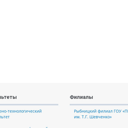
льтеты
Филиалы
рно-технологический
Рыбницкий филиал ГОУ «П
льтет
им. Т.Г. Шевченко»