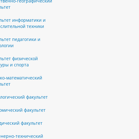
ственно-географический
льтет
льтет информатики и
слительной техники
льтет педагогики и
ологии
льтет физической
туры и спорта
ко-математический
льтет
логический факультет
омический факультет
ический факультет
нерно-технический