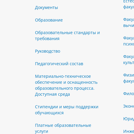
Есте
факу
Документы
Факу
Образование
вычи
Образовательные стандарты и
Факу
требования
псих
Руководство
Факу
куль
Педагогический состав
Физи
Материально-техническое
факу
обеспечение и оснащенность
образовательного процесса.
Фило
Доступная среда
Экон
Стипендии и меры поддержки
обучающихся
Юрид
Платные образовательные
услуги
Инже