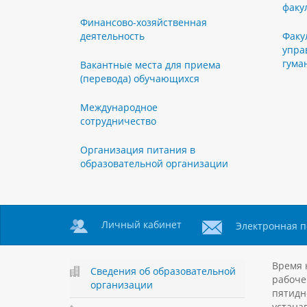
факу
Финансово-хозяйственная
деятельность
Факу
упра
гума
Вакантные места для приема
(перевода) обучающихся
Международное
сотрудничество
Организация питания в
образовательной организации
Личный кабинет
Электронная п
Время 
Сведения об образовательной
рабоче
организации
пятидн
устанав