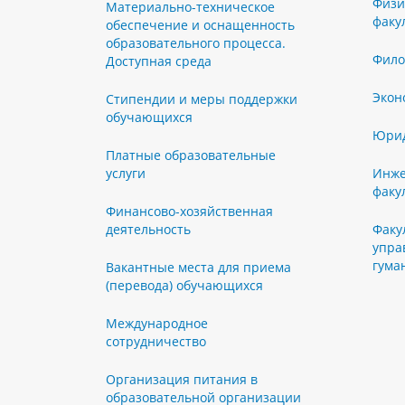
Физи
Материально-техническое
факу
обеспечение и оснащенность
образовательного процесса.
Фило
Доступная среда
Экон
Стипендии и меры поддержки
обучающихся
Юрид
Платные образовательные
услуги
Инже
факу
Финансово-хозяйственная
деятельность
Факу
упра
гума
Вакантные места для приема
(перевода) обучающихся
Международное
сотрудничество
Организация питания в
образовательной организации