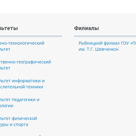
льтеты
Филиалы
рно-технологический
Рыбницкий филиал ГОУ «П
льтет
им. Т.Г. Шевченко»
ственно-географический
льтет
льтет информатики и
слительной техники
льтет педагогики и
ологии
льтет физической
туры и спорта