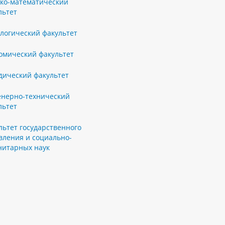
ко-математический
льтет
логический факультет
омический факультет
ический факультет
нерно-технический
льтет
льтет государственного
вления и социально-
нитарных наук