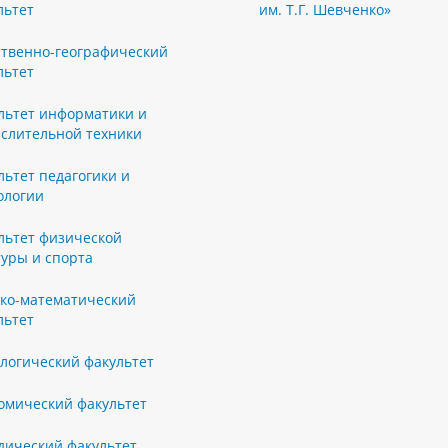
льтет
им. Т.Г. Шевченко»
ственно-географический
льтет
льтет информатики и
слительной техники
льтет педагогики и
ологии
льтет физической
туры и спорта
ко-математический
льтет
логический факультет
омический факультет
ический факультет