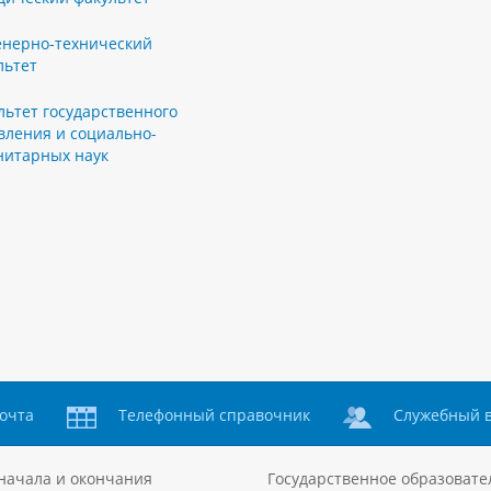
нерно-технический
льтет
льтет государственного
вления и социально-
нитарных наук
очта
Телефонный справочник
Служебный 
начала и окончания
Государственное образовате