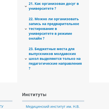
«Приднестровская весна» на базе
21. Как организован досуг в
квалифицированную беседу по
Для выпускников молдавских школ,
МСОК «Содружество» и др.
университете ?
поводу правильного выбора
поступающих на все направления
вступительных испытаний и
подготовки, где нет набора в
будущей профессии, что явилось
22. Можно ли организовать
группы с молдавским языком
основной причиной отказа от
запись на предварительное
обучения, утверждена квота 10%
приема заявлений в режиме
тестирование в
бюджетных мест согласно
онлайн для всех выпускников,
университете в режиме
Распоряжению Правительства
кроме абитуриентов-инвалидов.
онлайн ?
Приднестровской Молдавской
Республики «О контрольных цифрах
приема абитуриентов в
23. Бюджетные места для
государственное образовательное
выпускников молдавских
учреждение «Приднестровский
школ выделяются только на
государственный университет им.
педагогические направления
Т.Г. Шевченко»».
?
Институты
ГУ
Медицинский институт им. Н.В.