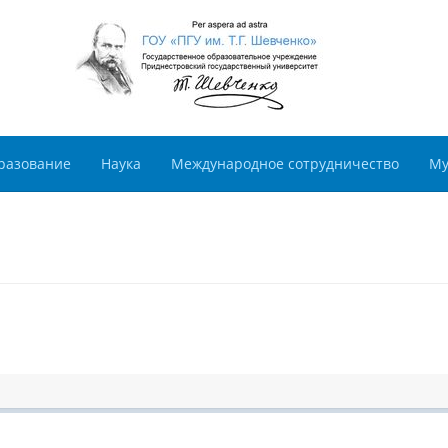
разование
Наука
Международное сотрудничество
Му