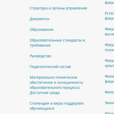
факу
Структура и органы управления
Есте
факу
Документы
Факу
Образование
вычи
Образовательные стандарты и
Факу
требования
псих
Руководство
Факу
куль
Педагогический состав
Физи
Материально-техническое
факу
обеспечение и оснащенность
образовательного процесса.
Фило
Доступная среда
Экон
Стипендии и меры поддержки
обучающихся
Юрид