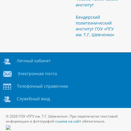
институт
Бендерский
политехнический
институт ГОУ «ПГУ
им. Т.Г. Шевченко»
Личный кабинет
Электронная почта
Телефонный справочник
Служебный вход
© 2026 ГОУ «ПГУ им. Т.Г. Шевченко». При перепечатке текстовой
информации и фотографий
ссылка на сайт
обязательна.