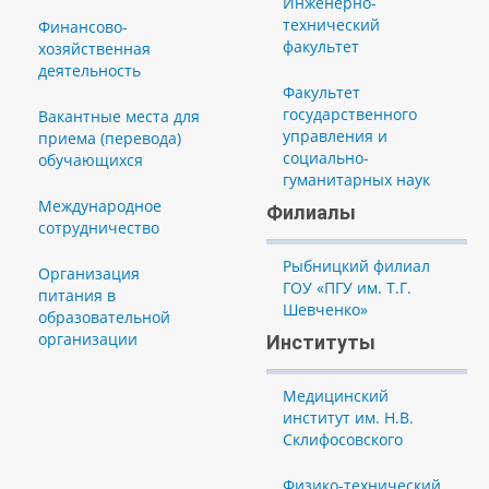
Инженерно-
технический
Финансово-
факультет
хозяйственная
деятельность
Факультет
государственного
Вакантные места для
управления и
приема (перевода)
социально-
обучающихся
гуманитарных наук
Международное
Филиалы
сотрудничество
Рыбницкий филиал
Организация
ГОУ «ПГУ им. Т.Г.
питания в
Шевченко»
образовательной
организации
Институты
Медицинский
институт им. Н.В.
Склифосовского
Физико-технический