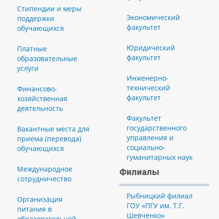
Стипендии и меры
Экономический
поддержки
факультет
обучающихся
Юридический
Платные
факультет
образовательные
услуги
Инженерно-
технический
Финансово-
факультет
хозяйственная
деятельность
Факультет
государственного
Вакантные места для
управления и
приема (перевода)
социально-
обучающихся
гуманитарных наук
Международное
Филиалы
сотрудничество
Рыбницкий филиал
Организация
ГОУ «ПГУ им. Т.Г.
питания в
Шевченко»
образовательной