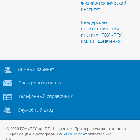
Физико-технический
институт
Бендерский
политехнический
институт ГОУ «ПГУ
им. Т.Г. Шевченко»
Личный кабинет
Электронная почта
Телефонный справочник
Служебный вход
© 2026 ГОУ «ПГУ им. Т.Г. Шевченко». При перепечатке текстовой
информации и фотографий
ссылка на сайт
обязательна.