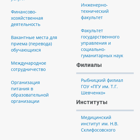
Инженерно-
технический
Финансово-
факультет
хозяйственная
деятельность
Факультет
государственного
Вакантные места для
управления и
приема (перевода)
социально-
обучающихся
гуманитарных наук
Международное
Филиалы
сотрудничество
Рыбницкий филиал
Организация
ГОУ «ПГУ им. Т.Г.
питания в
Шевченко»
образовательной
организации
Институты
Медицинский
институт им. Н.В.
Склифосовского