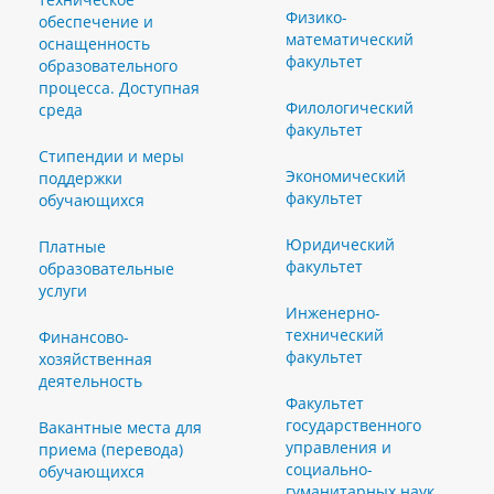
Физико-
обеспечение и
математический
оснащенность
факультет
образовательного
процесса. Доступная
Филологический
среда
факультет
Стипендии и меры
Экономический
поддержки
факультет
обучающихся
Юридический
Платные
факультет
образовательные
услуги
Инженерно-
технический
Финансово-
факультет
хозяйственная
деятельность
Факультет
государственного
Вакантные места для
управления и
приема (перевода)
социально-
обучающихся
гуманитарных наук