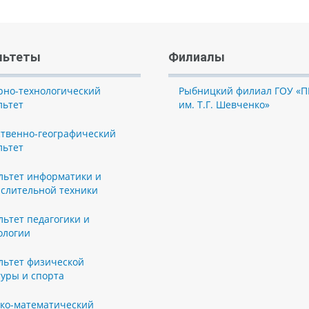
льтеты
Филиалы
рно-технологический
Рыбницкий филиал ГОУ «П
льтет
им. Т.Г. Шевченко»
ственно-географический
льтет
льтет информатики и
слительной техники
льтет педагогики и
ологии
льтет физической
туры и спорта
ко-математический