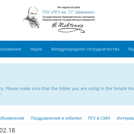
разование
Наука
Международное сотрудничество
Му
. Please make sure that the folder you are using in the Simple Ima
r:
объявления
Поздравления и юбилеи
ПГУ в СМИ
Интерв
02.18