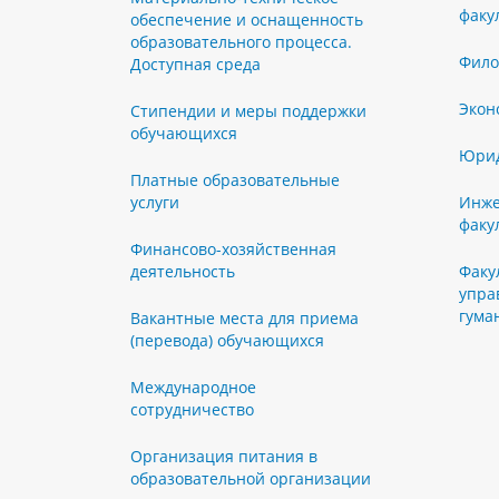
факу
обеспечение и оснащенность
образовательного процесса.
Фило
Доступная среда
Экон
Стипендии и меры поддержки
обучающихся
Юрид
Платные образовательные
услуги
Инже
факу
Финансово-хозяйственная
деятельность
Факу
упра
гума
Вакантные места для приема
(перевода) обучающихся
Международное
сотрудничество
Организация питания в
образовательной организации