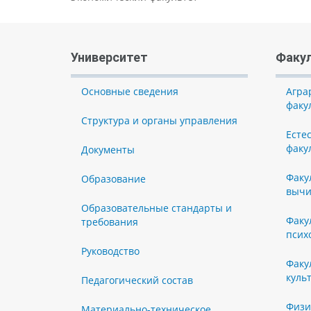
Университет
Факу
Основные сведения
Агра
факу
Структура и органы управления
Есте
факу
Документы
Факу
Образование
вычи
Образовательные стандарты и
Факу
требования
псих
Руководство
Факу
куль
Педагогический состав
Физи
Материально-техническое