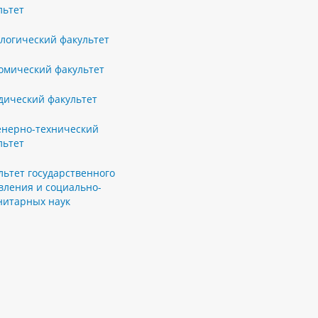
льтет
логический факультет
омический факультет
ический факультет
нерно-технический
льтет
льтет государственного
вления и социально-
нитарных наук