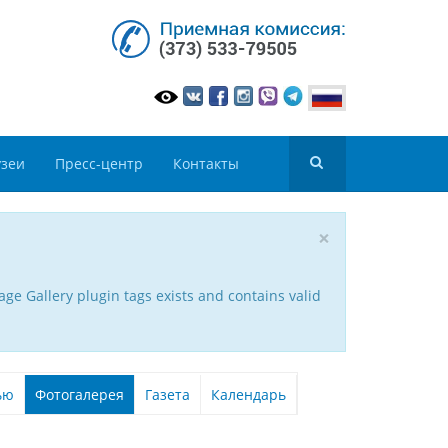
зеи
Пресс-центр
Контакты
×
ge Gallery plugin tags exists and contains valid
ью
Фотогалерея
Газета
Календарь