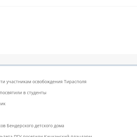
яти участникам освобождения Тирасполя
посвятили в студенты
ник
в Бендерского детского дома
льтета ПГУ посетили Кицканский плацдарм