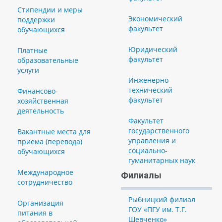
Стипендии и меры
Экономический
поддержки
факультет
обучающихся
Юридический
Платные
факультет
образовательные
услуги
Инженерно-
технический
Финансово-
факультет
хозяйственная
деятельность
Факультет
государственного
Вакантные места для
управления и
приема (перевода)
социально-
обучающихся
гуманитарных наук
Международное
Филиалы
сотрудничество
Рыбницкий филиал
Организация
ГОУ «ПГУ им. Т.Г.
питания в
Шевченко»