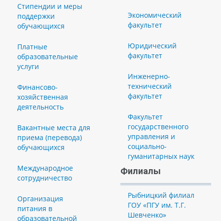
Стипендии и меры
Экономический
поддержки
факультет
обучающихся
Юридический
Платные
факультет
образовательные
услуги
Инженерно-
технический
Финансово-
факультет
хозяйственная
деятельность
Факультет
государственного
Вакантные места для
управления и
приема (перевода)
социально-
обучающихся
гуманитарных наук
Международное
Филиалы
сотрудничество
Рыбницкий филиал
Организация
ГОУ «ПГУ им. Т.Г.
питания в
Шевченко»
образовательной