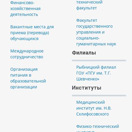
технический
Финансово-
факультет
хозяйственная
деятельность
Факультет
государственного
Вакантные места для
управления и
приема (перевода)
социально-
обучающихся
гуманитарных наук
Международное
Филиалы
сотрудничество
Рыбницкий филиал
Организация
ГОУ «ПГУ им. Т.Г.
питания в
Шевченко»
образовательной
организации
Институты
Медицинский
институт им. Н.В.
Склифосовского
Физико-технический