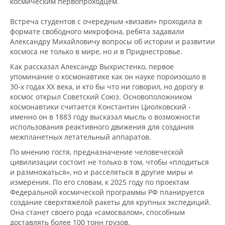
космическим первопроходцем.
Встреча студентов с очередным «визави» проходила в
формате свободного микрофона, ребята задавали
Александру Михайловичу вопросы об истории и развитии
космоса не только в мире, но и в Приднестровье.
Как рассказал Александр Выхристенко, первое
упоминание о космонавтике как он науке пороизошло в
30-х годах XX века, и кто бы что ни говорил, но дорогу в
космос открыл Советский Союз. Основоположником
космонавтики считается Константин Циолковский -
именно он в 1883 году высказал мысль о возможности
использования реактивного движения для создания
межпланетных летательный аппаратов.
По мнению гостя, предназначение человеческой
цивилизации состоит не только в том, чтобы «плодиться
и размножаться», но и расселяться в другие миры и
измерения. По его словам, к 2025 году по проектам
Федеральной космической программы РФ планируется
создание сверхтяжёлой ракеты для крупных экспедиций.
Она станет своего рода «самосвалом», способным
доставлять более 100 тонн грузов.