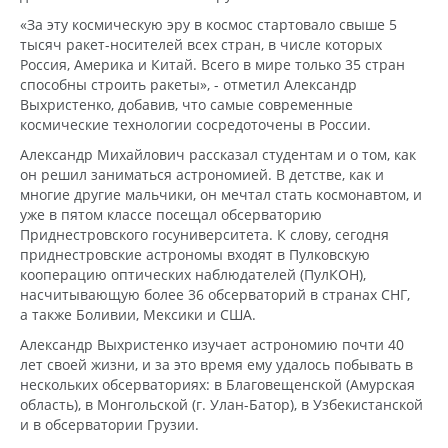
«За эту космическую эру в космос стартовало свыше 5
тысяч ракет-носителей всех стран, в числе которых
Россия, Америка и Китай. Всего в мире только 35 стран
способны строить ракеты», - отметил Александр
Выхристенко, добавив, что самые современные
космические технологии сосредоточены в России.
Александр Михайлович рассказал студентам и о том, как
он решил заниматься астрономией. В детстве, как и
многие другие мальчики, он мечтал стать космонавтом, и
уже в пятом классе посещал обсерваторию
Приднестровского госуниверситета. К слову, сегодня
приднестровские астрономы входят в Пулковскую
кооперацию оптических наблюдателей (ПулКОН),
насчитывающую более 36 обсерваторий в странах СНГ,
а также Боливии, Мексики и США.
Александр Выхристенко изучает астрономию почти 40
лет своей жизни, и за это время ему удалось побывать в
нескольких обсерваториях: в Благовещенской (Амурская
область), в Монгольской (г. Улан-Батор), в Узбекистанской
и в обсерватории Грузии.