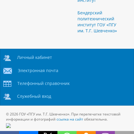
институт
Бендерский
политехнический
институт ГОУ «ПГУ
им. Т.Г. Шевченко»
Личный кабинет
Электронная почта
Телефонный справочник
Служебный вход
© 2026 ГОУ «ПГУ им. Т.Г. Шевченко». При перепечатке текстовой
информации и фотографий
ссылка на сайт
обязательна.