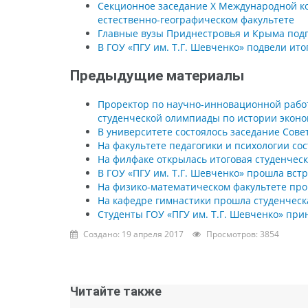
Секционное заседание X Международной ко
естественно-географическом факультете
Главные вузы Приднестровья и Крыма подп
В ГОУ «ПГУ им. Т.Г. Шевченко» подвели ит
Предыдущие материалы
Проректор по научно-инновационной работ
студенческой олимпиады по истории экон
В университете состоялось заседание Сове
На факультете педагогики и психологии со
На филфаке открылась итоговая студенчес
В ГОУ «ПГУ им. Т.Г. Шевченко» прошла вст
На физико-математическом факультете пр
На кафедре гимнастики прошла студенчес
Студенты ГОУ «ПГУ им. Т.Г. Шевченко» при
Создано: 19 апреля 2017
Просмотров: 3854
Читайте также