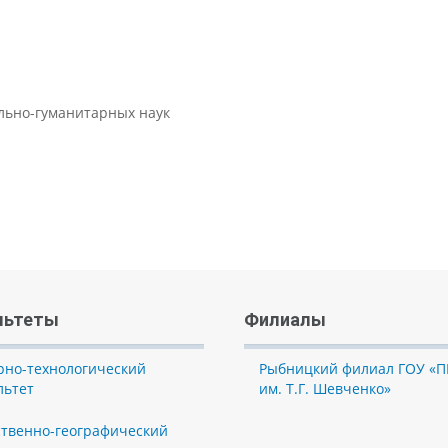
ально-гуманитарных наук
льтеты
Филиалы
рно-технологический
Рыбницкий филиал ГОУ «П
льтет
им. Т.Г. Шевченко»
ственно-географический