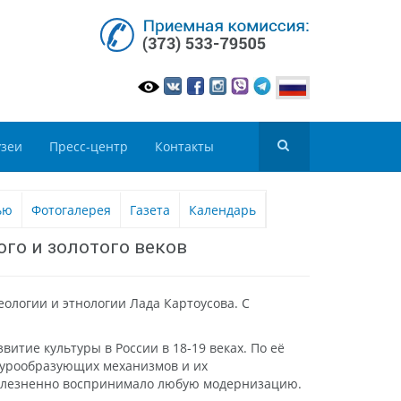
зеи
Пресс-центр
Контакты
ью
Фотогалерея
Газета
Календарь
ого и золотого веков
ологии и этнологии Лада Картоусова. С
тие культуры в России в 18-19 веках. По её
ьтурообразующих механизмов и их
 болезненно воспринимало любую модернизацию.