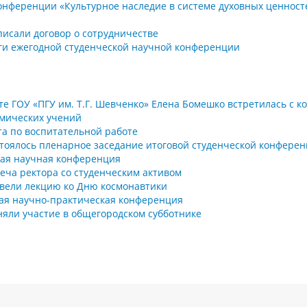
нференции «Культурное наследие в системе духовных ценност
исали договор о сотрудничестве
оги ежегодной студенческой научной конференции
е ГОУ «ПГУ им. Т.Г. Шевченко» Елена Бомешко встретилась с 
омических учений
та по воспитательной работе
стоялось пленарное заседание итоговой студенческой конфере
кая научная конференция
реча ректора со студенческим активом
овели лекцию ко Дню космонавтики
кая научно-практическая конференция
няли участие в общегородском субботнике