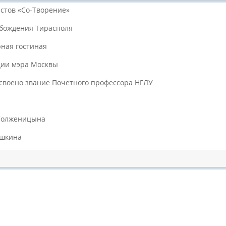
стов «Со-Творение»
обождения Тирасполя
рная гостиная
дии мэра Москвы
своено звание Почетного профессора НГЛУ
 Солженицына
ушкина