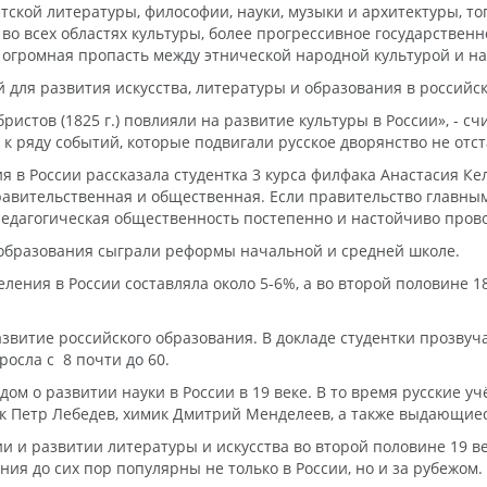
етской литературы, философии, науки, музыки и архитектуры, то
во всех областях культуры, более прогрессивное государственн
сь огромная пропасть между этнической народной культурой и н
 для развития искусства, литературы и образования в российск
абристов (1825 г.) повлияли на развитие культуры в России», -
 ряду событий, которые подвигали русское дворянство не отста
 России рассказала студентка 3 курса филфака Анастасия Кельса
равительственная и общественная. Если правительство главным
педагогическая общественность постепенно и настойчиво пров
 образования сыграли реформы начальной и средней школе.
ения в России составляла около 5-6%, а во второй половине 18
звитие российского образования. В докладе студентки прозву
осла с 8 почти до 60.
ом о развитии науки в России в 19 веке. В то время русские 
 Петр Лебедев, химик Дмитрий Менделеев, а также выдающиеся
 и развитии литературы и искусства во второй половине 19 ве
ния до сих пор популярны не только в России, но и за рубежом.