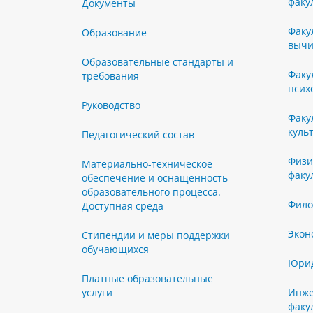
факу
Документы
Факу
Образование
вычи
Образовательные стандарты и
Факу
требования
псих
Руководство
Факу
куль
Педагогический состав
Физи
Материально-техническое
факу
обеспечение и оснащенность
образовательного процесса.
Фило
Доступная среда
Экон
Стипендии и меры поддержки
обучающихся
Юрид
Платные образовательные
услуги
Инже
факу