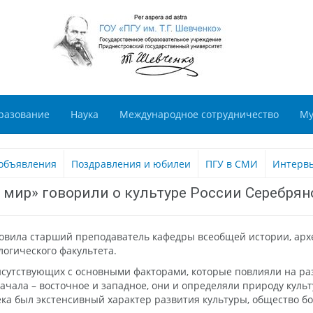
разование
Наука
Международное сотрудничество
Му
объявления
Поздравления и юбилеи
ПГУ в СМИ
Интерв
 мир» говорили о культуре России Серебрян
овила старший преподаватель кафедры всеобщей истории, архе
огического факультета.
утствующих с основными факторами, которые повлияли на разви
 начала – восточное и западное, они и определяли природу кул
 века был экстенсивный характер развития культуры, общество