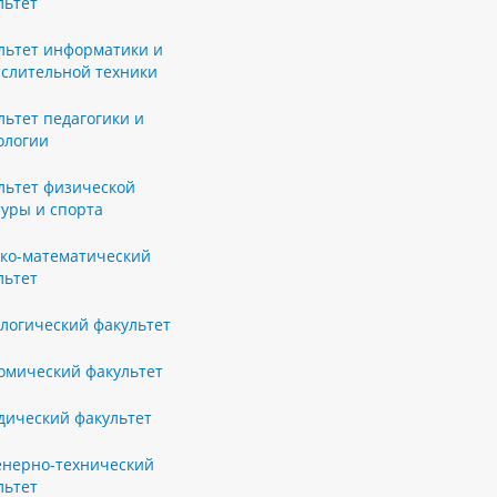
льтет
льтет информатики и
слительной техники
льтет педагогики и
ологии
льтет физической
туры и спорта
ко-математический
льтет
логический факультет
омический факультет
ический факультет
нерно-технический
льтет