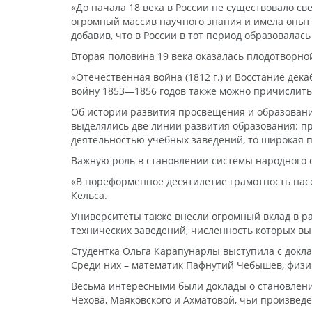
«До начала 18 века в России не существовало св
огромный массив научного знания и имела опыт 
добавив, что в России в тот период образовала
Вторая половина 19 века оказалась плодотворной
«Отечественная война (1812 г.) и Восстание дек
войну 1853—1856 годов также можно причислить к
Об истории развития просвещения и образования в
выделялись две линии развития образования: п
деятельностью учебных заведений, то широкая 
Важную роль в становлении системы народного
«В пореформенное десятилетие грамотность насел
Кельса.
Университеты также внесли огромный вклад в ра
технических заведений, численность которых выр
Студентка Ольга Карапунарлы выступила с доклад
Среди них – математик Пафнутий Чебышев, физик
Весьма интересными были доклады о становлении
Чехова, Маяковского и Ахматовой, чьи произведе