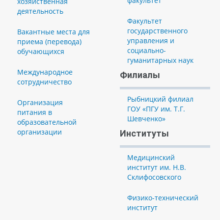
факультет
хозяйственная
деятельность
Факультет
государственного
Вакантные места для
управления и
приема (перевода)
социально-
обучающихся
гуманитарных наук
Международное
Филиалы
сотрудничество
Рыбницкий филиал
Организация
ГОУ «ПГУ им. Т.Г.
питания в
Шевченко»
образовательной
организации
Институты
Медицинский
институт им. Н.В.
Склифосовского
Физико-технический
институт