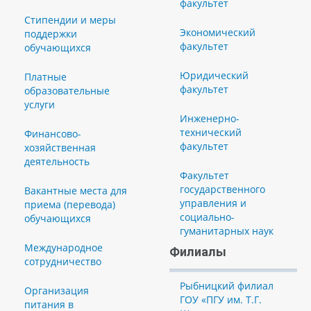
факультет
Стипендии и меры
Экономический
поддержки
факультет
обучающихся
Юридический
Платные
факультет
образовательные
услуги
Инженерно-
технический
Финансово-
факультет
хозяйственная
деятельность
Факультет
государственного
Вакантные места для
управления и
приема (перевода)
социально-
обучающихся
гуманитарных наук
Международное
Филиалы
сотрудничество
Рыбницкий филиал
Организация
ГОУ «ПГУ им. Т.Г.
питания в