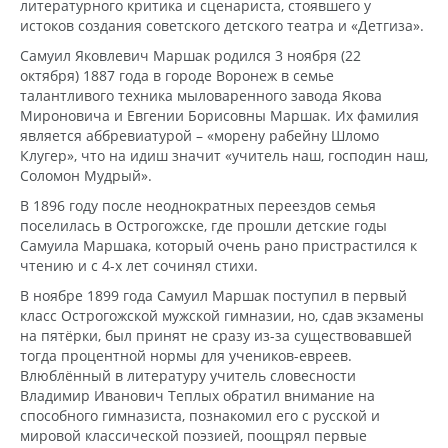
литературного критика и сценариста, стоявшего у
истоков создания советского детского театра и «Детгиза».
Самуил Яковлевич Маршак родился 3 ноября (22
октября) 1887 года в городе Воронеж в семье
талантливого техника мыловаренного завода Якова
Мироновича и Евгении Борисовны Маршак. Их фамилия
является аббревиатурой – «морену рабейну Шломо
Клугер», что на идиш значит «учитель наш, господин наш,
Соломон Мудрый».
В 1896 году после неоднократных переездов семья
поселилась в Острогожске, где прошли детские годы
Самуила Маршака, который очень рано пристрастился к
чтению и с 4-х лет сочинял стихи.
В ноябре 1899 года Самуил Маршак поступил в первый
класс Острогожской мужской гимназии, но, сдав экзамены
на пятёрки, был принят не сразу из-за существовавшей
тогда процентной нормы для учеников-евреев.
Влюблённый в литературу учитель словесности
Владимир Иванович Теплых обратил внимание на
способного гимназиста, познакомил его с русской и
мировой классической поэзией, поощрял первые