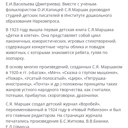
Е.И.Васильева (Дмитриева). Вместе с учёным-
фольклористом О.И.Капицей С.Я.Маршак руководил
студией детских писателей в Институте дошкольного
образования Наркомпроса.
В 1923 году вышла первая детская книга С.Я.Маршака
«Детки в клетке». Она представляет собой цикл
лаконичных, юмористических, игровых стихотворений,
содержащих конкретные черты облика и повадок
животных, с которыми знакомятся ребята, гуляя по
зоопарку.
В основу многих произведений, созданных С.Я. Маршаком
в 1920-е гг. («Багаж», «Мяч», «Сказка о глупом мышонке»,
«Пожар», «Усатый-полосатый», «Цирк», «Петрушка-
иностранец», «Почта» и др.) положены принципы таких
жанров устного народного творчества, как считалки,
потешки, прибаутки, скороговорки, дразнилки.
С.Я. Маршак создал детский журнал «Воробей»,
переименованный в 1924 году в «Новый Робинзон» и был
его главным редактором. На страницах журнала
печатались произведения Б.С.Житкова, В.В.Бианки,
Е.Л.Шварца.