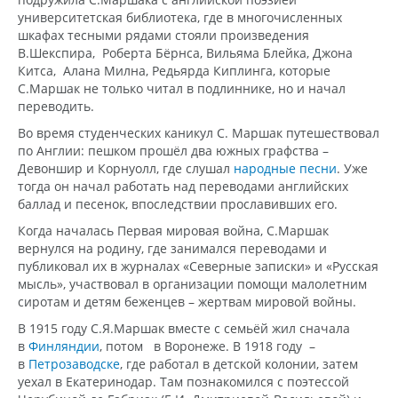
университетская библиотека, где в многочисленных
шкафах тесными рядами стояли произведения
В.Шекспира, Роберта Бёрнса, Вильяма Блейка, Джона
Китса, Алана Милна, Редьярда Киплинга, которые
С.Маршак не только читал в подлиннике, но и начал
переводить.
Во время студенческих каникул С. Маршак путешествовал
по Англии: пешком прошёл два южных графства –
Девоншир и Корнуолл, где слушал
народные песни
. Уже
тогда он начал работать над переводами английских
баллад и песенок, впоследствии прославивших его.
Когда началась Первая мировая война, С.Маршак
вернулся на родину, где занимался переводами и
публиковал их в журналах «Северные записки» и «Русская
мысль», участвовал в организации помощи малолетним
сиротам и детям беженцев – жертвам мировой войны.
В 1915 году С.Я.Маршак вместе с семьёй жил сначала
в
Финляндии
, потом в Воронеже. В 1918 году –
в
Петрозаводске
, где работал в детской колонии, затем
уехал в Екатеринодар. Там познакомился с поэтессой