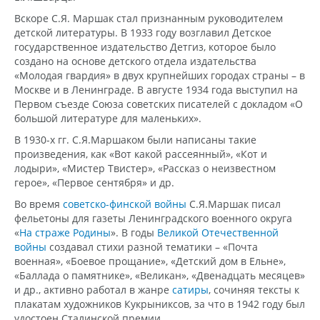
Вскоре С.Я. Маршак стал признанным руководителем
детской литературы. В 1933 году возглавил Детское
государственное издательство Детгиз, которое было
создано на основе детского отдела издательства
«Молодая гвардия» в двух крупнейших городах страны – в
Москве и в Ленинграде. В августе 1934 года выступил на
Первом съезде Союза советских писателей с докладом «О
большой литературе для маленьких».
В 1930-х гг. С.Я.Маршаком были написаны такие
произведения, как «Вот какой рассеянный», «Кот и
лодыри», «Мистер Твистер», «Рассказ о неизвестном
герое», «Первое сентября» и др.
Во время
советско-финской войны
С.Я.Маршак писал
фельетоны для газеты Ленинградского военного округа
«
На страже Родины
». В годы
Великой Отечественной
войны
создавал стихи разной тематики – «Почта
военная», «Боевое прощание», «Детский дом в Ельне»,
«Баллада о памятнике», «Великан», «Двенадцать месяцев»
и др., активно работал в жанре
сатиры
, сочиняя тексты к
плакатам художников Кукрыниксов, за что в 1942 году был
удостоен Сталинской премии.