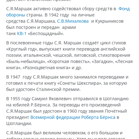
С.Я.Маршак активно содействовал сбору средств в
Фонд
обороны
страны. В 1942 году на личные
средства С.Я.Маршака,
С.В.Михалкова
и Кукрыниксов
был построен и передан армии
танк
КВ-1
«Беспощадный».
В послевоенные годы С.Я. Маршак создаёт цикл стихов
«Круглый год», выпускает книги переводов английской
поэзии, итальянской, чешской, литовской, стихотворения
«Быль-небылица», «Короткая повесть», «Загадки», «Лесная
книга», «Разноцветная книга» и др.
В 1947 году С.Я.Маршак много занимался переводами и
готовил к печати книгу «Сонеты Шекспира», за которую
был удостоен Сталинской премии.
В 1955 году Самуил Яковлевич отправился в Шотландию
на юбилей Р.Бёрнса. За переводы его произведений
С.Я.Маршак был удостоен в 1960 году звания Почётный
президент
Всемирной федерации Роберта Бёрнса
в
Шотландии.
С.Я.Маршак был великим человеком, о его большом и
добром сердце ходили легенды. Хотя он и пользовался