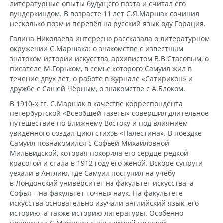
литературные опыты будущего поэта и считал его
вундеркиндом. В возрасте 11 лет С.Я.Маршак сочинил
несколько поэм и перевёл на русский язык оду Горация.
Галина Николаева интересно рассказала о литературном
окружении С.Маршака: о знакомстве с известным
знатоком истории искусства, архивистом В.В.Стасовым, о
писателе М.Горьком, в семье которого Самуил жил в
течение двух лет, о работе в журнале «Сатирикон» и
дружбе с Сашей Чёрным, о знакомстве с А.Блоком.
В 1910-х гг. С.Маршак в качестве корреспондента
петербургской «Всеобщей газеты» совершил длительное
путешествие по Ближнему Востоку и под влиянием
увиденного создал цикл стихов «Палестина». В поездке
Самуил познакомился с Софьей Михайловной
Мильвидской, которая покорила его сердце редкой
красотой и стала в 1912 году его женой. Вскоре супруги
уехали в Англию, где Самуил поступил на учёбу
в Лондонский университет на факультет искусства, а
Софья – на факультет точных наук. На факультете
искусства основательно изучали английский язык, его
историю, а также историю литературы. Особенно
подружила С.Маршака с английской поэзией