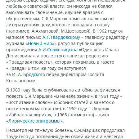
любовью советской власти, он никогда не боялся
высказывать своё мнение, идущее вразрез с
общественным. С.Я.Маршак помогал коллегам по
литературному цеху, которые попадали в опалу
(например, А.Ахматовой, М.Цветаевой). В 1962 году он
написал письмо
А.Т.Твардовскому
– главному редактору
журнала «
Новый мир
»), ратуя за публикацию
произведения
А.И.Солженицына
«Один день Ивана
Денисовича», а после этого написал рецензию
«Правдивая повесть», которая появилась в газете
«Правда» В том же году он вступился
за
И. А. Бродского
перед директором Гослита
Косолаповым.
В 1960 году была опубликована автобиографическая
повесть С.Я.Маршака «В начале жизни», в 1961 году –
«Воспитание словом» (сборник статей и заметок о
поэтическом мастерстве), в 1962 году – сборник
«Избранная лирика», в 1965 (посмертно) – цикл
«
Лирические эпиграммы
».
Несмотря на тяжёлую болезнь, С.Я.Маршак продолжал
трудиться до последних дней своей жизни и навсегда