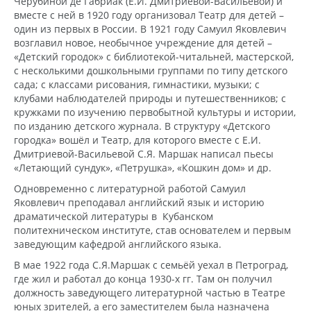
Черубиной де Габриак (Е.И. Дмитриевой-Васильевой) и
вместе с ней в 1920 году организовал Театр для детей –
один из первых в России. В 1921 году Самуил Яковлевич
возглавил новое, необычное учреждение для детей –
«Детский городок» с библиотекой-читальней, мастерской,
с несколькими дошкольными группами по типу детского
сада; с классами рисования, гимнастики, музыки; с
клубами наблюдателей природы и путешественников; с
кружками по изучению первобытной культуры и истории,
по изданию детского журнала. В структуру «Детского
городка» вошёл и Театр, для которого вместе с Е.И.
Дмитриевой-Васильевой С.Я. Маршак написал пьесы
«Летающий сундук», «Петрушка», «Кошкин дом» и др.
Одновременно с литературной работой Самуил
Яковлевич преподавал английский язык и историю
драматической литературы в Кубанском
политехническом институте, став основателем и первым
заведующим кафедрой английского языка.
В мае 1922 года С.Я.Маршак с семьёй уехал в Петроград,
где жил и работал до конца 1930-х гг. Там он получил
должность заведующего литературной частью в Театре
юных зрителей, а его заместителем была назначена