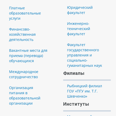
Юридический
Платные
факультет
образовательные
услуги
Инженерно-
технический
Финансово-
факультет
хозяйственная
деятельность
Факультет
государственного
Вакантные места для
управления и
приема (перевода)
социально-
обучающихся
гуманитарных наук
Международное
Филиалы
сотрудничество
Рыбницкий филиал
Организация
ГОУ «ПГУ им. Т.Г.
питания в
Шевченко»
образовательной
организации
Институты