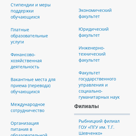
Стипендии и меры
Экономический
поддержки
факультет
обучающихся
Юридический
Платные
факультет
образовательные
услуги
Инженерно-
технический
Финансово-
факультет
хозяйственная
деятельность
Факультет
государственного
Вакантные места для
управления и
приема (перевода)
социально-
обучающихся
гуманитарных наук
Международное
Филиалы
сотрудничество
Рыбницкий филиал
Организация
ГОУ «ПГУ им. Т.Г.
питания в
Шевченко»
образовательной