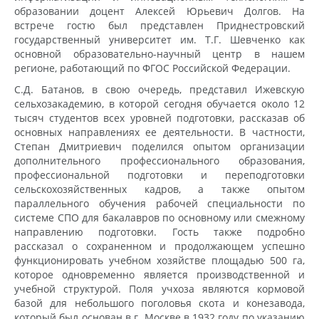
образовании доцент Алексей Юрьевич Долгов. На
встрече гостю был представлен Приднестровский
государственный университет им. Т.Г. Шевченко как
основной образовательно-научный центр в нашем
регионе, работающий по ФГОС Российской Федерации.
С.Д. Батанов, в свою очередь, представил Ижевскую
сельхозакадемию, в которой сегодня обучается около 12
тысяч студентов всех уровней подготовки, рассказав об
основных направлениях ее деятельности. В частности,
Степан Дмитриевич поделился опытом организации
дополнительного профессионального образования,
профессиональной подготовки и переподготовки
сельскохозяйственных кадров, а также опытом
параллельного обучения рабочей специальности по
системе СПО для бакалавров по основному или смежному
направлению подготовки. Гость также подробно
рассказал о сохраненном и продолжающем успешно
функционировать учебном хозяйстве площадью 500 га,
которое одновременно является производственной и
учебной структурой. Поля учхоза являются кормовой
базой для небольшого поголовья скота и конезавода,
который был основан в г. Москве в 1932 году по указанию