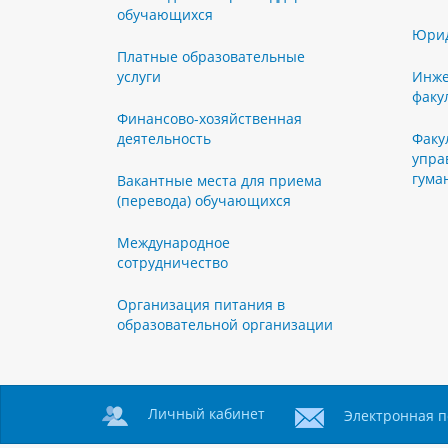
обучающихся
Юрид
Платные образовательные
услуги
Инже
факу
Финансово-хозяйственная
деятельность
Факу
упра
гума
Вакантные места для приема
(перевода) обучающихся
Международное
сотрудничество
Организация питания в
образовательной организации
Личный кабинет
Электронная п