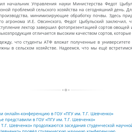
ил начальник Управления науки Министерства Федот Цыбуль
озной проблемой сельского хозяйства на сегодняшний день. Дл
 производства, минимизирующие обработку почвы. Здесь при
го агронома И.Е. Овсинского, Федот Цыбульский заключил, 
ыступление лектор завершил фотопрезентацией сортов овощей и
льхозпродукция отличается высоким качеством сортов, которые
ежду, что студенты АТФ вложат полученные в университете 
жны в сельском хозяйстве. Надеемся, что мы ещё встретимся
и онлайн-конференцию в ГОУ «ПГУ им. Т.Г. Шевченко»
ье представили в ГОУ «ПГУ им. Т.Г. Шевченко»
. Т.Г. Шевченко» продолжаются заседания студенческой научн
 Шевченко» провёл студенческую научную конференцию