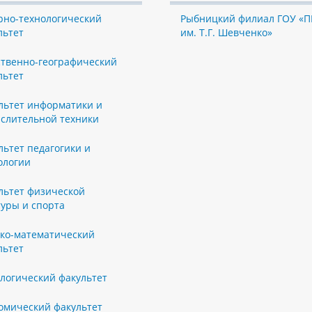
рно-технологический
Рыбницкий филиал ГОУ «П
льтет
им. Т.Г. Шевченко»
ственно-географический
льтет
льтет информатики и
слительной техники
льтет педагогики и
ологии
льтет физической
туры и спорта
ко-математический
льтет
логический факультет
омический факультет