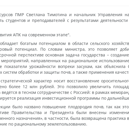
есурсов ПМР Светлана Тимотина и начальник Управления на
ь студентов и преподавателей с результатами деятельности
вития АПК на современном этапе".
обладает богатым потенциалом в области сельского хозяйст
ровый потенциал. По словам министра, это позволяет доб
есрочной перспективе основная задача государства − создание
 мероприятий, направленных на рациональное использование
 показатели урожайности вопреки засухам, как объяснила С
 систем обработки и защиты почв, а также применения качест
стратегической характер носит восстановление оросительно
ено более 12 млн рублей. Это позволило увеличить площа
 ведётся в тесном сотрудничестве с Россией: в рамках мемора
планируется реализация инвестиционной программы по дальней
кции было названо повышение плодородия почв, так как это
тиве Правительства и Президента были внесены изменени
енного назначения», в частности, была возвращена практика в
ние по рациональному землепользованию.