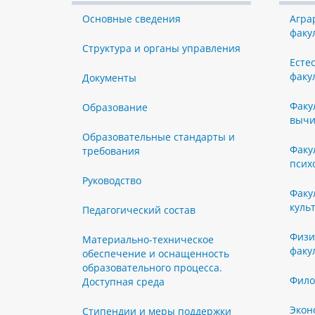
Основные сведения
Агра
факу
Структура и органы управления
Есте
факу
Документы
Факу
Образование
вычи
Образовательные стандарты и
Факу
требования
псих
Руководство
Факу
куль
Педагогический состав
Физи
Материально-техническое
факу
обеспечение и оснащенность
образовательного процесса.
Фило
Доступная среда
Экон
Стипендии и меры поддержки