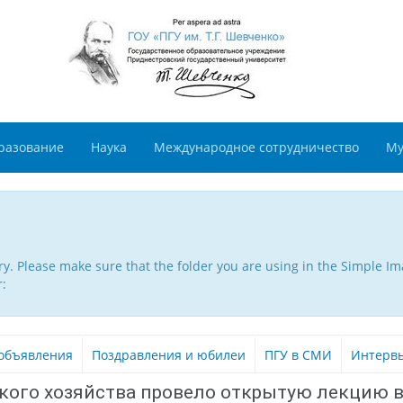
разование
Наука
Международное сотрудничество
Му
. Please make sure that the folder you are using in the Simple Ima
r:
объявления
Поздравления и юбилеи
ПГУ в СМИ
Интерв
ого хозяйства провело открытую лекцию в 