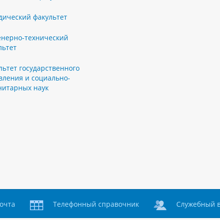
ический факультет
нерно-технический
льтет
льтет государственного
вления и социально-
нитарных наук
очта
Телефонный справочник
Служебный 