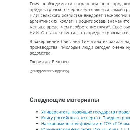
Тему необходимости сохранения почв продолж
приднестровского чернозёма является самой гр
НИИ сельского хозяйства внедряет технологии
аргентинских коллег. Процитировав знаменито
меньше вреда, чем изобретение плуга". Своё в
НИИ. Он также отметил, что приднестровская се
В завершение Светлана Тимотина выразила над
производства. "Молодые люди сегодня очень ну
ведомства.
Глория до. Беанзен
{gallery}2016/4/5/4/{/gallery}
Следующие материалы
Университеты новейших государств провел
Книгу российского эксперта о Приднестров
На экономическом факультете ГОУ «ПГУ им
Юридический факультет ГОУ «ПГУ им. Т.Г.