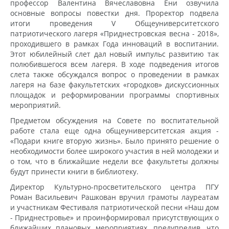
профессор Валентина Вячеславовна Ени озвучила
основные вопросы повестки дня. Проректор подвела
итоги проведения V Общеуниверситетского
патриотического лагеря «Приднестровская весна - 2018»,
проходившего в рамках Года инноваций в воспитании.
Этот юбилейный слет дал новый импульс развитию так
полюбившегося всем лагеря. В ходе подведения итогов
слета также обсуждался вопрос о проведении в рамках
лагеря на базе факультетских «городков» дискуссионных
площадок и реформировании программы спортивных
мероприятий.
Предметом обсуждения на Совете по воспитательной
работе стала еще одна общеуниверситетская акция -
«Подари книге вторую жизнь». Было принято решение о
необходимости более широкого участия в ней молодежи и
о том, что в ближайшие недели все факультеты должны
будут принести книги в библиотеку.
Директор Культурно-просветительского центра ПГУ
Роман Васильевич Рашкован вручил грамоты лауреатам
и участникам Фестиваля патриотической песни «Наш дом
- Приднестровье» и проинформировал присутствующих о
ближайших плановых мероприятиях, предупредив, что