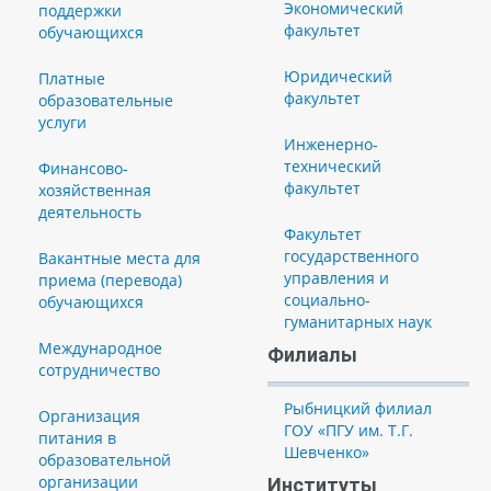
Экономический
поддержки
факультет
обучающихся
Юридический
Платные
факультет
образовательные
услуги
Инженерно-
технический
Финансово-
факультет
хозяйственная
деятельность
Факультет
государственного
Вакантные места для
управления и
приема (перевода)
социально-
обучающихся
гуманитарных наук
Международное
Филиалы
сотрудничество
Рыбницкий филиал
Организация
ГОУ «ПГУ им. Т.Г.
питания в
Шевченко»
образовательной
организации
Институты