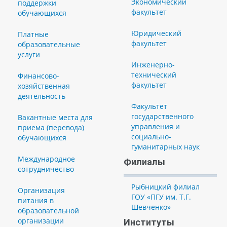
Экономический
поддержки
факультет
обучающихся
Юридический
Платные
факультет
образовательные
услуги
Инженерно-
технический
Финансово-
факультет
хозяйственная
деятельность
Факультет
государственного
Вакантные места для
управления и
приема (перевода)
социально-
обучающихся
гуманитарных наук
Международное
Филиалы
сотрудничество
Рыбницкий филиал
Организация
ГОУ «ПГУ им. Т.Г.
питания в
Шевченко»
образовательной
организации
Институты