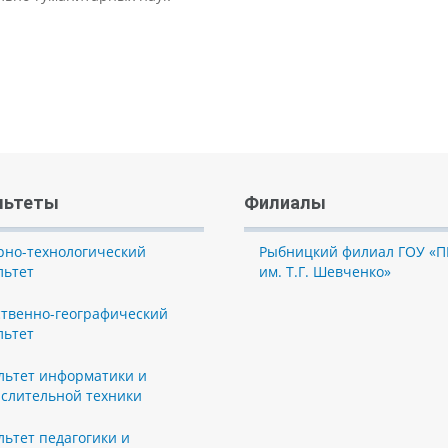
льтеты
Филиалы
рно-технологический
Рыбницкий филиал ГОУ «П
льтет
им. Т.Г. Шевченко»
ственно-географический
льтет
льтет информатики и
слительной техники
льтет педагогики и