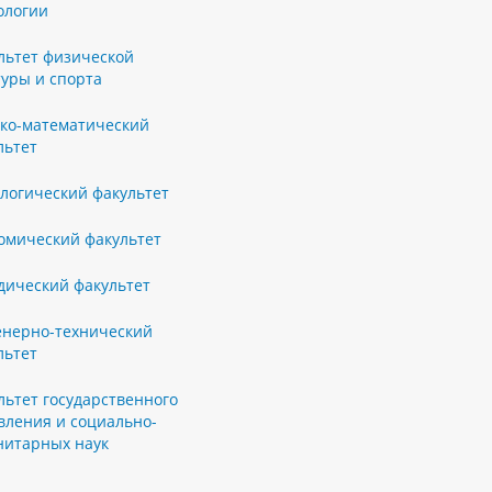
ологии
льтет физической
туры и спорта
ко-математический
льтет
логический факультет
омический факультет
ический факультет
нерно-технический
льтет
льтет государственного
вления и социально-
нитарных наук