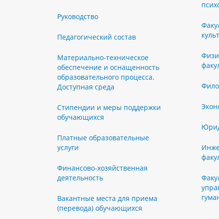
псих
Руководство
Факу
куль
Педагогический состав
Физи
Материально-техническое
факу
обеспечение и оснащенность
образовательного процесса.
Фило
Доступная среда
Экон
Стипендии и меры поддержки
обучающихся
Юрид
Платные образовательные
услуги
Инже
факу
Финансово-хозяйственная
деятельность
Факу
упра
гума
Вакантные места для приема
(перевода) обучающихся