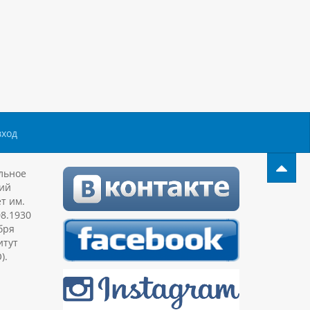
вход
льное
ий
т им.
08.1930
бря
итут
).