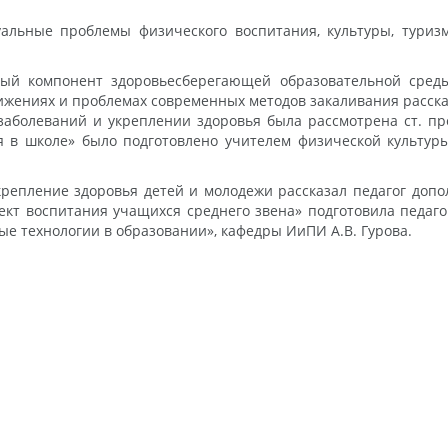
уальные проблемы физического воспитания, культуры, туриз
ый компонент здоровьесберегающей образовательной среды
жениях и проблемах современных методов закаливания расск
заболеваний и укреплении здоровья была рассмотрена ст. п
я в школе» было подготовлено учителем физической культур
репление здоровья детей и молодежи рассказал педагог доп
пект воспитания учащихся среднего звена» подготовила педа
ые технологии в образовании», кафедры ИиПИ А.В. Гурова.