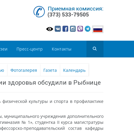
зеи
Пресс-центр
Контакты
ью
Фотогалерея
Газета
Календарь
нии здоровья обсудили в Рыбнице
ь физической культуры и спорта в профилактике
цы, муниципального учреждения дополнительного
имназия № 1», студентка II курса магистратуры
ессорско-преподавательский состав кафедры