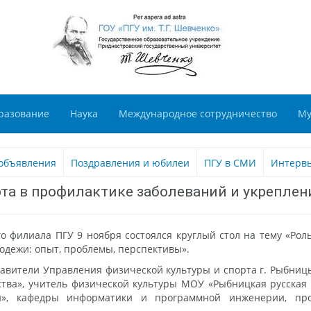
разование
Наука
Международное сотрудничество
Му
объявления
Поздравления и юбилеи
ПГУ в СМИ
Интерв
рта в профилактике заболеваний и укрепле
филиала ПГУ 9 ноября состоялся круглый стол на тему «Рол
одежи: опыт, проблемы, перспективы».
ставители Управления физической культуры и спорта г. Рыбни
тва», учитель физической культуры МОУ «Рыбницкая русская г
», кафедры информатики и программной инженерии, проф