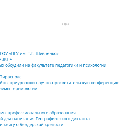
ГОУ «ПГУ им. Т.Г. Шевченко»
 УВКПЧ
х обсудили на факультете педагогики и психологии
 Тирасполе
ойны приурочили научно-просветительскую конференцию
блемы герниологии
емы профессионального образования
ой для написания Географического диктанта
ли книгу о Бендерской крепости