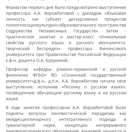
Форматом первого дня было предусмотрено выступление
профессора А.А. Ворожбитовой с докладом «Языковая
личность как субъект дискурсивных процессов
полиэтносоциокультурно-образовательного пространства
Содружества Независимых Государств». Затем -
практическое занятие и мастер-класс «Уникальные
свойства русского языка и русского менталитета:
творческий беспредел» профессора Финансового
университета при Правительстве Российской Федерации
к.ф.н. доцента О.А. Бурукиной.
Профессор кафедры романо-германской и русской
филологии ФГБОУ ВО «Сочинский государственный
университет»д.ф.н., д.п.н. А.А. Ворожбитова начала свое
выступление, исполнив «Песенку о русском языке»,
посвященную обучающим русскому языку и на русском
языке.
В ходе занятия профессором А.А. Ворожбитовой были
подняты вопросы лингвистической парадигмы как
междисциплинарного интегративного подхода в
гуманитарной науке, концепции непрерывного
лингвориторического образования, языковой личности и