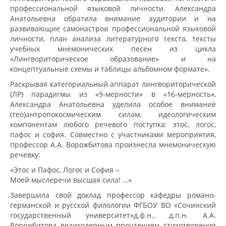
профессиональной языковой личности. Александра
Анатольевна обратила внимание аудитории и на
развивающие самонастрои профессиональной языковой
личности, план анализа литературного текста, тексты
учебных мнемонических песен из цикла
«Лингвориторическое образование» и на
концептуальные схемы и таблицы альбомном формате».
Раскрывая категориальный аппарат лингвориторической
(ЛР) парадигмы из «9-мерности» в «16-мерность»,
Александра Анатольевна уделила особое внимание
(тео)антропокосмическим силам, идеологическим
компонентам любого речевого поступка: этос, логос,
пафос и софия. Совместно с участниками мероприятия,
профессор А.А. Ворожбитова произнесла мнемоническую
речевку:
«Этос и Пафос, Логос и София –
Моей мыслеречи высшая сила! …»
Завершила свой доклад профессор кафедры романо-
германской и русской филологии ФГБОУ ВО «Сочинский
государственный университет»д.ф.н., д.п.н. А.А.
Ворожбитова великолепным прочтением стихотворения