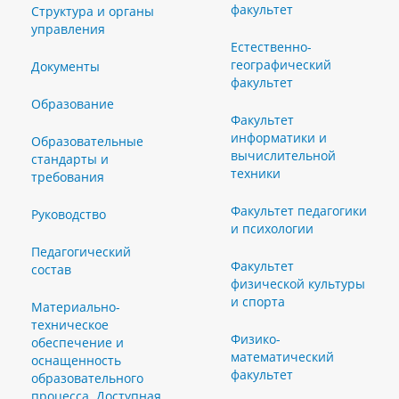
факультет
Структура и органы
управления
Естественно-
географический
Документы
факультет
Образование
Факультет
информатики и
Образовательные
вычислительной
стандарты и
техники
требования
Факультет педагогики
Руководство
и психологии
Педагогический
Факультет
состав
физической культуры
и спорта
Материально-
техническое
Физико-
обеспечение и
математический
оснащенность
факультет
образовательного
процесса. Доступная