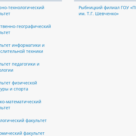
рно-технологический
Рыбницкий филиал ГОУ «П
льтет
им. Т.Г. Шевченко»
ственно-географический
льтет
льтет информатики и
слительной техники
льтет педагогики и
ологии
льтет физической
туры и спорта
ко-математический
льтет
логический факультет
омический факультет