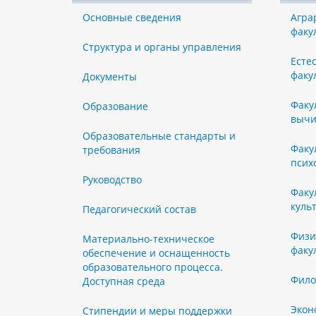
Основные сведения
Агра
факу
Структура и органы управления
Есте
факу
Документы
Факу
Образование
вычи
Образовательные стандарты и
Факу
требования
псих
Руководство
Факу
куль
Педагогический состав
Физи
Материально-техническое
факу
обеспечение и оснащенность
образовательного процесса.
Фило
Доступная среда
Экон
Стипендии и меры поддержки