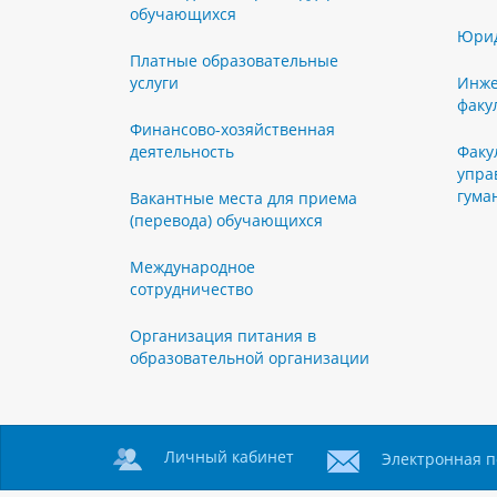
обучающихся
Юрид
Платные образовательные
услуги
Инже
факу
Финансово-хозяйственная
деятельность
Факу
упра
гума
Вакантные места для приема
(перевода) обучающихся
Международное
сотрудничество
Организация питания в
образовательной организации
Личный кабинет
Электронная п