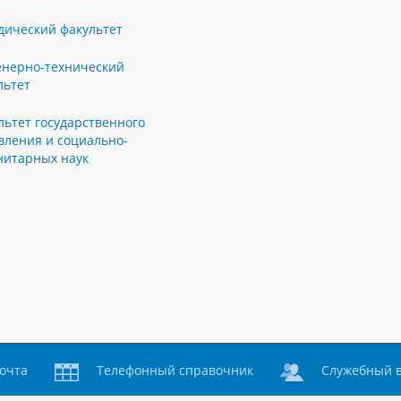
ический факультет
нерно-технический
льтет
льтет государственного
вления и социально-
нитарных наук
очта
Телефонный справочник
Служебный 