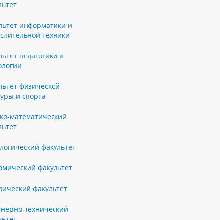
льтет
льтет информатики и
слительной техники
льтет педагогики и
ологии
льтет физической
туры и спорта
ко-математический
льтет
логический факультет
омический факультет
ический факультет
нерно-технический
льтет