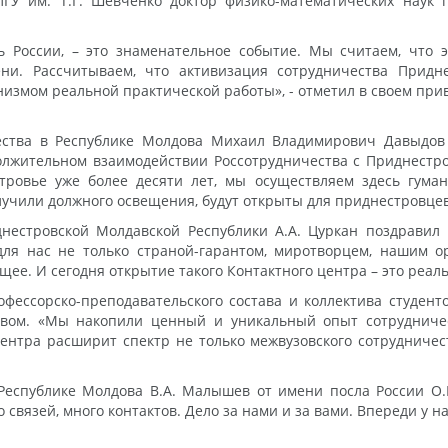
ГУ им. Т.Г. Шевченко доктор физико-математических наук
ь России, – это знаменательное событие. Мы считаем, что 
ни. Рассчитываем, что активизация сотрудничества Придн
измом реальной практической работы», - отметил в своем прив
чества в Республике Молдова Михаил Владимирович Давыдов 
лжительном взаимодействии Россотрудничества с Приднестр
стровье уже более десяти лет, мы осуществляем здесь гум
учили должного освещения, будут открыты для приднестровцев»
нестровской Молдавской Республики А.А. Цуркан поздравил
для нас не только страной-гарантом, миротворцем, нашим о
щее. И сегодня открытие такого Контактного центра – это реал
фессорско-преподавательского состава и коллектива студенто
ством. «Мы накопили ценный и уникальный опыт сотрудниче
нтра расширит спектр не только межвузовского сотрудничеств
Республике Молдова В.А. Малышев от имени посла России О.В
 связей, много контактов. Дело за нами и за вами. Впереди у 