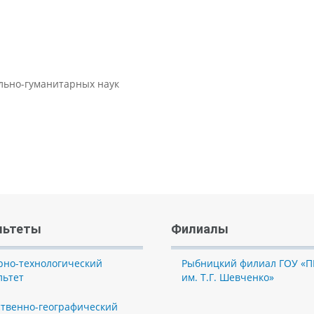
ально-гуманитарных наук
льтеты
Филиалы
рно-технологический
Рыбницкий филиал ГОУ «П
льтет
им. Т.Г. Шевченко»
ственно-географический