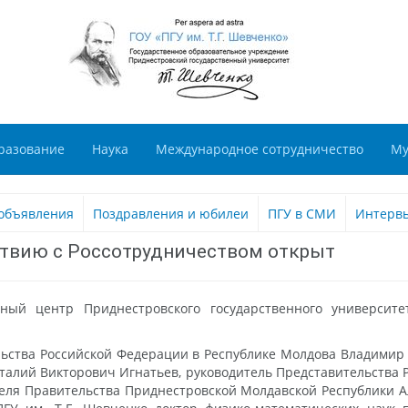
разование
Наука
Международное сотрудничество
Му
объявления
Поздравления и юбилеи
ПГУ в СМИ
Интерв
твию с Россотрудничеством открыт
ный центр Приднестровского государственного университе
льства Российской Федерации в Республике Молдова Владими
талий Викторович Игнатьев, руководитель Представительства 
ля Правительства Приднестровской Молдавской Республики А