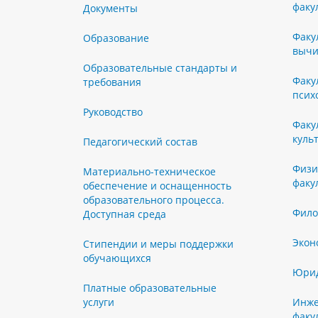
факу
Документы
Факу
Образование
вычи
Образовательные стандарты и
Факу
требования
псих
Руководство
Факу
куль
Педагогический состав
Физи
Материально-техническое
факу
обеспечение и оснащенность
образовательного процесса.
Фило
Доступная среда
Экон
Стипендии и меры поддержки
обучающихся
Юрид
Платные образовательные
услуги
Инже
факу