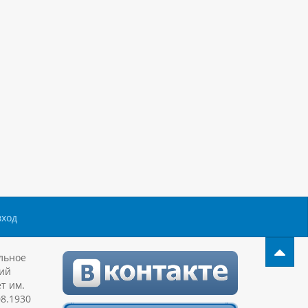
вход
льное
ий
т им.
08.1930