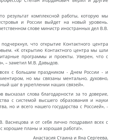
 профессор Степан Иорданович Берил и другие
это результат комплексной работы, которую мы
естровья и России выйдет на новый уровень.
етственном слове министр иностранных дел В.В.
подчеркнул, что открытие Контактного центра
овьем. «К открытию Контактного центра мы шли
анитарные программы и проекты. Уверен, что с
, – заметил М.В. Давыдов.
 всех с большим праздником - Днем России - и
риентиром, но мы связаны ментально, духовно,
ьный шаг в укреплении наших связей».
в высказал слова благодарности за то доверие,
ства с системой высшего образования и науки
а, но и всего нашего государства с Россией», -
. Васнецова и от себя лично поздравил всех с
нас хорошие планы и хорошая работа!».
Анастасия Стаина и Яна Сергеева,