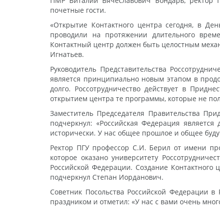
ПМР Виталий Вячеславович Бондарь, ректор П
почетные гости.
«Открытие Контактного центра сегодня, в Ден
проводили на протяжении длительного време
Контактный центр должен быть целостным механ
Игнатьев.
Руководитель Представительства Россотрудни
является принципиально новым этапом в продо
долго. Россотрудничество действует в Придне
открытием центра те программы, которые не пол
Заместитель Председателя Правительства Прид
подчеркнул: «Российская Федерация является 
исторически. У нас общее прошлое и общее буду
Ректор ПГУ профессор С.И. Берил от имени про
которое оказано университету Россотрудниче
Российской Федерации. Создание Контактного це
подчеркнул Степан Иорданович.
Советник Посольства Российской Федерации в 
праздником и отметил: «У нас с вами очень много