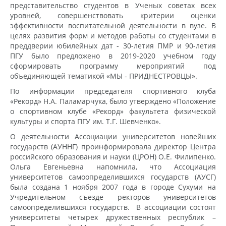
представительство студентов в Ученых советах всех
уровней, совершенствовать критерии оценки
эффективности воспитательной деятельности в вузе. В
целях развития форм и методов работы со студентами в
преддверии юбилейных дат - 30-летия ПМР и 90-летия
ПГУ было предложено в 2019-2020 учебном году
сформировать программу мероприятий под
объединяющей тематикой «МЫ - ПРИДНЕСТРОВЦЫ».
По информации председателя спортивного клуба
«Рекорд» Н.А. Паламарчука, было утверждено «Положение
о спортивном клубе «Рекорд» факультета физической
культуры и спорта ПГУ им. Т.Г. Шевченко».
О деятельности Ассоциации университетов новейших
государств (АУННГ) проинформировала директор Центра
российского образования и науки (ЦРОН) О.Е. Филипенко.
Ольга Евгеньевна напомнила, что Ассоциация
университетов самоопределившихся государств (АУСГ)
была создана 1 ноября 2007 года в городе Сухуми на
Учредительном съезде ректоров университетов
самоопределившихся государств. В ассоциации состоят
университеты четырех дружественных республик –