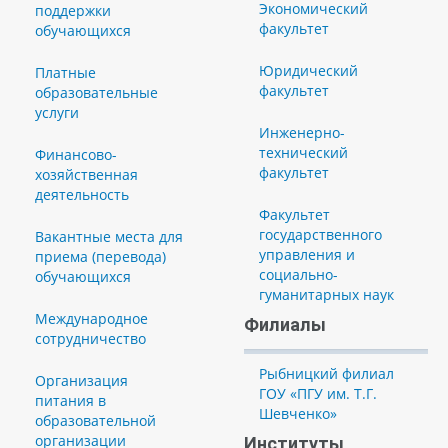
Экономический
поддержки
факультет
обучающихся
Юридический
Платные
факультет
образовательные
услуги
Инженерно-
технический
Финансово-
факультет
хозяйственная
деятельность
Факультет
государственного
Вакантные места для
управления и
приема (перевода)
социально-
обучающихся
гуманитарных наук
Международное
Филиалы
сотрудничество
Рыбницкий филиал
Организация
ГОУ «ПГУ им. Т.Г.
питания в
Шевченко»
образовательной
организации
Институты