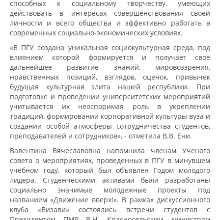
способных к социальному творчеству, умеющих
действовать в интересах совершенствования своей
личности и всего общества и эффективно работать в
современных социально-экономических условиях.
«В ПГУ создана уникальная социокультурная среда, под
влиянием которой формируется и получает свое
дальнейшее развитие знаний, мировоззрения,
нравственных позиций, взглядов, оценок, привычек
будущая культурная элита нашей республики. При
подготовке и проведении университетских мероприятий
учитывается их неоспоримая роль в укреплении
традиций, формировании корпоративной культуры вуза и
создании особой атмосферы сотрудничества студентов,
преподавателей и сотрудников», - отметила В.В. Ени.
Валентина Вячеславовна напомнила членам Ученого
совета о мероприятиях, проведенных в ПГУ в минувшем
учебном году, который был объявлен Годом молодого
лидера. Студенческими активами были разработаны
социально значимые молодежные проекты под
названием «Движение вверх!». В рамках дискуссионного
клуба «Визави» состоялись встречи студентов с
Президентом ПМР В.Н. Красносельским, министром