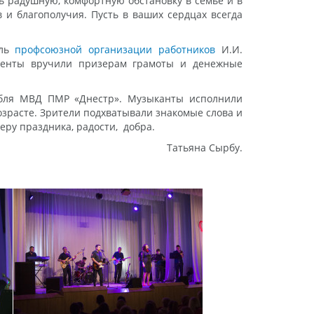
ть радушную, комфортную обстановку в семье и в
 и благополучия. Пусть в ваших сердцах всегда
ель
профсоюзной организации работников
И.И.
сменты вручили призерам грамоты и денежные
мбля МВД ПМР «Днестр». Музыканты исполнили
озрасте. Зрители подхватывали знакомые слова и
ру праздника, радости, добра.
Татьяна Сырбу.