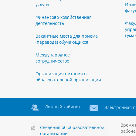
услуги
Инже
факу
Финансово-хозяйственная
деятельность
Факу
упра
гума
Вакантные места для приема
(перевода) обучающихся
Международное
сотрудничество
Организация питания в
образовательной организации
Личный кабинет
Электронная п
Время 
Сведения об образовательной
рабоче
организации