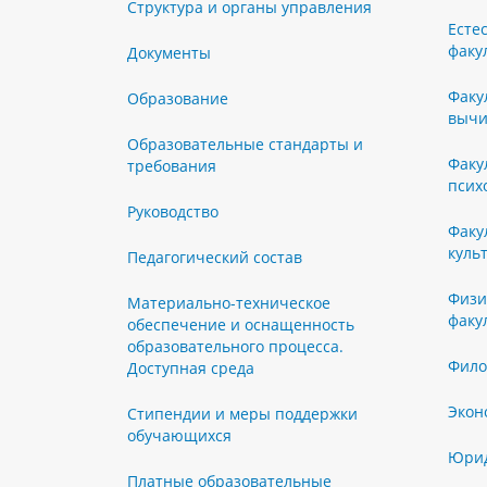
Структура и органы управления
Есте
факу
Документы
Факу
Образование
вычи
Образовательные стандарты и
Факу
требования
псих
Руководство
Факу
куль
Педагогический состав
Физи
Материально-техническое
факу
обеспечение и оснащенность
образовательного процесса.
Фило
Доступная среда
Экон
Стипендии и меры поддержки
обучающихся
Юрид
Платные образовательные