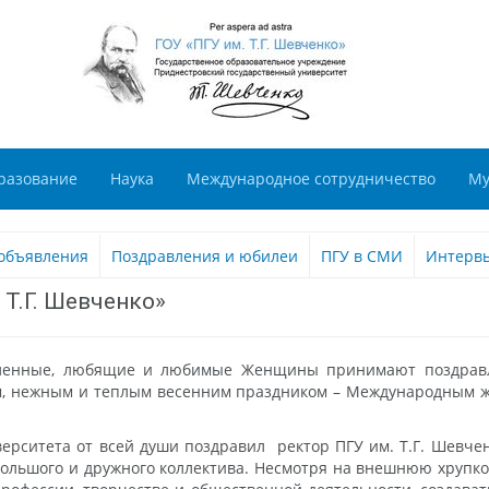
разование
Наука
Международное сотрудничество
Му
объявления
Поздравления и юбилеи
ПГУ в СМИ
Интерв
 Т.Г. Шевченко»
мленные, любящие и любимые Женщины принимают поздравле
ым, нежным и теплым весенним праздником – Международным ж
рситета от всей души поздравил ректор ПГУ им. Т.Г. Шевче
ольшого и дружного коллектива. Несмотря на внешнюю хрупкос