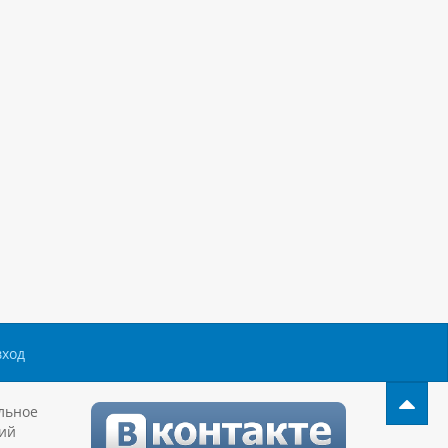
вход
льное
ий