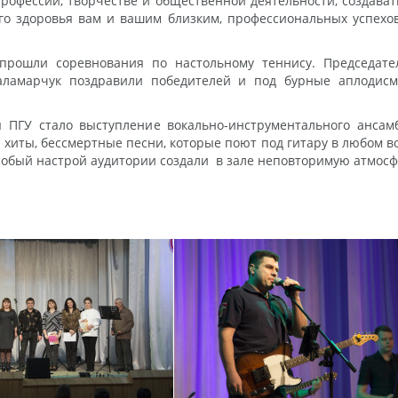
профессии, творчестве и общественной деятельности, создава
ого здоровья вам и вашим близким, профессиональных успехов
прошли соревнования по настольному теннису. Председат
Паламарчук поздравили победителей и под бурные аплоди
 ПГУ стало выступление вокально-инструментального анса
хиты, бессмертные песни, которые поют под гитару в любом в
собый настрой аудитории создали в зале неповторимую атмосфе