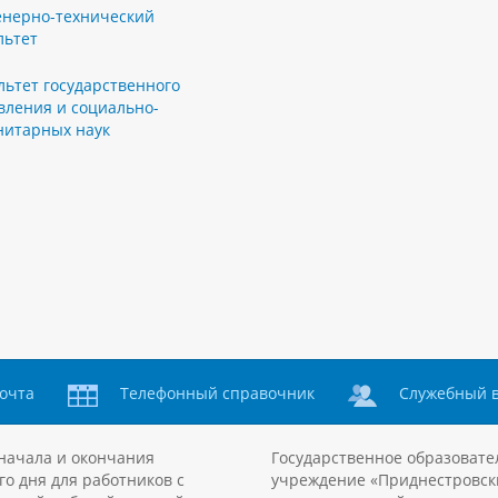
нерно-технический
льтет
льтет государственного
вления и социально-
нитарных наук
очта
Телефонный справочник
Служебный 
начала и окончания
Государственное образовате
го дня для работников с
учреждение «Приднестровск