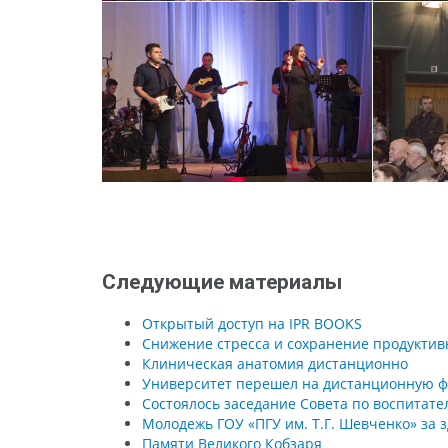
Следующие материалы
Открытый доступ на IPR BOOKS
Снижение стресса и сохранение продуктив
Клиническая анатомия дистанционно
Университет перешел на дистанционную ф
Состоялось заседание Совета по воспитате
Молодежь ГОУ «ПГУ им. Т.Г. Шевченко» за 
Памяти Великого Кобзаря