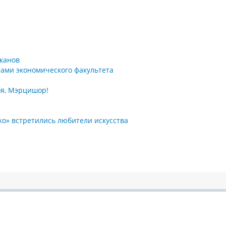
еканов
тами экономического факультета
бя, Мэрцишор!
нко» встретились любители искусства