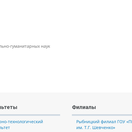
ально-гуманитарных наук
льтеты
Филиалы
рно-технологический
Рыбницкий филиал ГОУ «П
льтет
им. Т.Г. Шевченко»