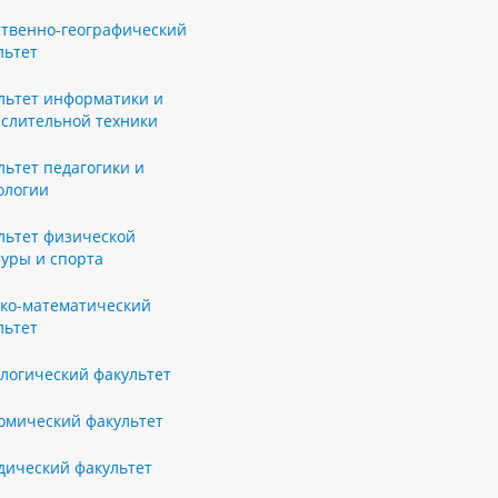
ственно-географический
льтет
льтет информатики и
слительной техники
льтет педагогики и
ологии
льтет физической
туры и спорта
ко-математический
льтет
логический факультет
омический факультет
ический факультет