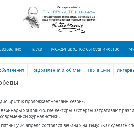
разование
Наука
Международное сотрудничество
Му
объявления
Поздравления и юбилеи
ПГУ в СМИ
Интерв
Победы
ио Sputnik продолжает «онлайн-сезон».
вебинары SputnikPro, где лекторы-эксперты затрагивают разл
 современной журналистики.
в пятницу 24 апреля состоялся вебинар на тему: «Как сделать 