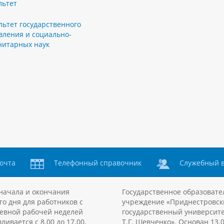
льтет
льтет государственного
вления и социально-
нитарных наук
очта
Телефонный справочник
Служебный 
начала и окончания
Государственное образовате
го дня для работников с
учреждение «Приднестровск
евной рабочей неделей
государственный университе
ливается с 8.00 до 17.00,
Т.Г. Шевченко». Основан 13.