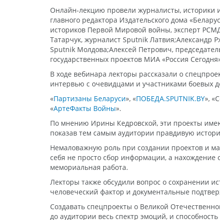
Онлайн-лекцию провели журналисты, историки и 
главного редактора Издательского дома «Белару
историков Первой Мировой войны, эксперт РСМД;
Татарчук, журналист Sputnik Латвия;Александр Р
Sputnik Молдова;Алексей Петрович, председате
государственных проектов МИА «Россия Сегодня»
В ходе вебинара лекторы рассказали о спецпрое
интервью с очевидцами и участниками боевых де
«
Партизаны Беларуси
», «
ПОБЕДА.SPUTNIK.BY
», «
«
АртеФакты Войны
».
По мнению Ирины Кедровской, эти проекты имею
показав тем самым аудитории правдивую истори
Немаловажную роль при создании проектов и мат
себя не просто сбор информации, а нахождение 
мемориальная работа.
Лекторы также обсудили вопрос о сохранении и
человеческий фактор и документальные подтвер
Создавать спецпроекты о Великой Отечественной
до аудитории весь спектр эмоций, и способност