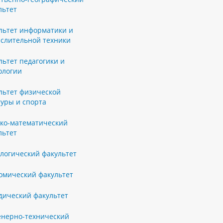
льтет
льтет информатики и
слительной техники
льтет педагогики и
ологии
льтет физической
туры и спорта
ко-математический
льтет
логический факультет
омический факультет
ический факультет
нерно-технический