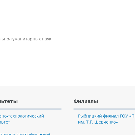
ально-гуманитарных наук
льтеты
Филиалы
рно-технологический
Рыбницкий филиал ГОУ «П
льтет
им. Т.Г. Шевченко»
ственно-географический