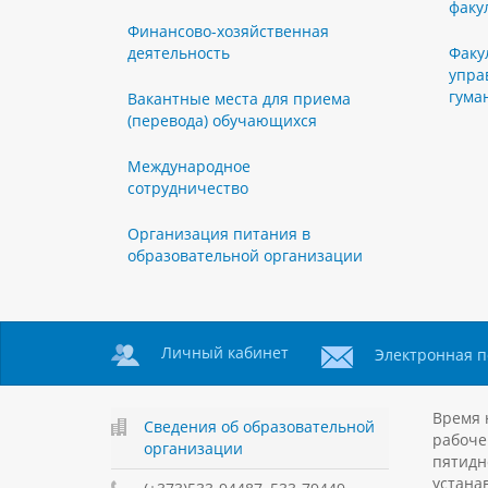
факу
Финансово-хозяйственная
деятельность
Факу
упра
гума
Вакантные места для приема
(перевода) обучающихся
Международное
сотрудничество
Организация питания в
образовательной организации
Личный кабинет
Электронная п
Время 
Сведения об образовательной
рабоче
организации
пятидн
устанав