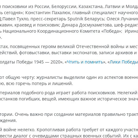
поисковики из России, Белоруссии, Казахстана, Латвии и Молд
сь сегодня»; Константин Пахалюк, главный специалист научног
Павел Тухло, пресс-секретарь Sputnik Беларусь; Олеся Лучани
жавин, краевед и поисковик; Динара Досмухаметова, шеф-редак
ль Национального Координационного Комитета «Победа»; Ирина
.
ктах, посвященных героям великой Отечественной войны и мес
йствий, фотовыставки, выставки экспонатов, записи архивов и
Солдаты Победы 1945 — 2020», «
Чтить и помнить
», «
Лики Победы
т общую черту: журналисты выделили один из аспектов военны
ю, всю горечь потерь и лишений.
ериалов подобного рода играет работа поисковиков. Нелегкий 
останков погибших, вещей, имеющих важное историческое знач
стории. Очень важно при создании материалов правильно тракт
ждения.
 войне нелегко. Кропотливая работа требует от каждого участ
ь вести диалог с очевидцами страшных военных событий. Их с к