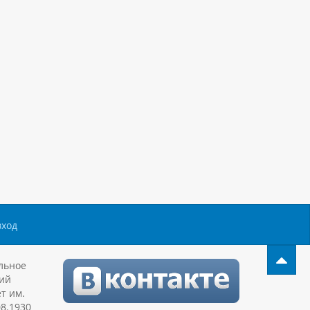
вход
льное
ий
т им.
08.1930