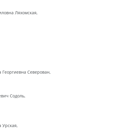
иловна Ляхомская,
а Георгиевна Северован,
евич Содоль,
 Урская,