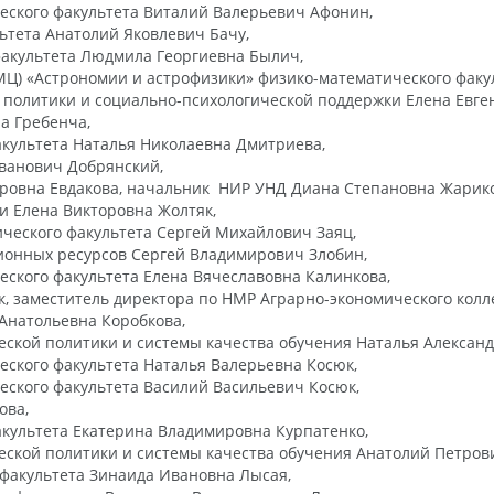
еского факультета Виталий Валерьевич Афонин,
ьтета Анатолий Яковлевич Бачу,
факультета Людмила Георгиевна Былич,
МЦ) «Астрономии и астрофизики» физико-математического факу
политики и социально-психологической поддержки Елена Евге
а Гребенча,
культета Наталья Николаевна Дмитриева,
ванович Добрянский,
ровна Евдакова, начальник НИР УНД Диана Степановна Жарико
и Елена Викторовна Жолтяк,
ческого факультета Сергей Михайлович Заяц,
ионных ресурсов Сергей Владимирович Злобин,
ского факультета Елена Вячеславовна Калинкова,
, заместитель директора по НМР Аграрно-экономического колл
Анатольевна Коробкова,
ской политики и системы качества обучения Наталья Александ
ского факультета Наталья Валерьевна Косюк,
ского факультета Василий Васильевич Косюк,
ова,
культета Екатерина Владимировна Курпатенко,
ской политики и системы качества обучения Анатолий Петров
факультета Зинаида Ивановна Лысая,