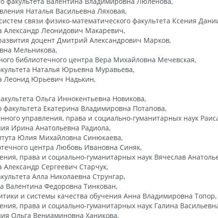
о факультета Валентина Владимировна Люленова,
вления Наталья Васильевна Ляховая,
систем связи физико-математического факультета Ксения Дани
а Александр Леонидович Макаревич,
азвития доцент Дмитрий Александрович Марков,
вна Мельникова,
ого библиотечного центра Вера Михайловна Мечевская,
акультета Наталья Юрьевна Муравьева,
а Леонид Юрьевич Надькин,
факультета Ольга Иннокентьевна Новикова,
 факультета Екатерина Владимировна Потапова,
нного управления, права и социально-гуманитарных наук Раис
ия Ирина Анатольевна Радиола,
итута Юлия Михайловна Синюкаева,
течного центра Любовь Ивановна Синяк,
ения, права и социально-гуманитарных наук Вячеслав Анатоль
а Александр Сергеевич Старчук,
культета Алла Николаевна Струнгар,
а Валентина Федоровна Тинкован,
тики и системы качества обучения Анна Владимировна Топор,
ения, права и социально-гуманитарных наук Галина Васильевна
ния Ольга Вениаминовна Ханикова,