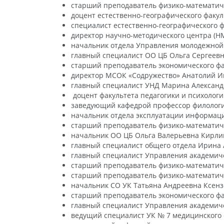
старший преподаватель физико-математич
доцент естественно-географического факул
специалист естественно-географического 
директор научно-методического центра (Н
начальник отдела Управления молодежной 
главный специалист ОО ЦБ Ольга Сергеевн
старший преподаватель экономического фа
директор МСОК «Содружество» Анатолий И
главный специалист УНД Марина Александ
доцент факультета педагогики и психологи
заведующий кафедрой профессор филологи
начальник отдела эксплуатации информац
старший преподаватель физико-математиче
начальник ОО ЦБ Ольга Валерьевна Кирлик
главный специалист общего отдела Ирина 
главный специалист Управления академиче
старший преподаватель физико-математиче
старший преподаватель физико-математиче
начальник СО УК Татьяна Андреевна Ксенз
старший преподаватель экономического фа
главный специалист Управления академиче
ведущий специалист УК № 7 медицинского 