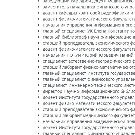
заведующий кафедрой доцент медицинског
заместитель начальника финансового упра
доцент кафедры квантовой радиофизики и 
доцент физико-математического факультет
начальник Управления информационного р
главный специалист УК Елена Константино
главный библиограф научно-информационн
старший преподаватель экономического ф
доцент физико-математического факультет
начальник ПО УИР Юрий Юрьевич Наний,
специалист естественно-географического 
старший лаборант физико-математического
главный специалист Института государстве
главный специалист финансового управлен
специалист Инженерно-технического инст
директор Научно-информационного библио
доцент Института государственного управл
доцент физико-математического факультет
старший преподаватель экономического фа
старший лаборант медицинского факультет
начальник Управления академической поли
доцент Института государственного управл
главный специалист финансового управле