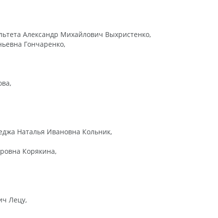
льтета Александр Михайлович Выхристенко,
ньевна Гончаренко,
ва,
еджа Наталья Ивановна Кольник,
ровна Корякина,
ич Лецу,