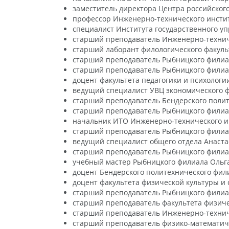
заместитель директора Центра российского
профессор Инженерно-технического инстит
специалист Института государственного у
старший преподаватель Инженерно-технич
старший лаборант филологического факуль
старший преподаватель Рыбницкого филиа
старший преподаватель Рыбницкого филиал
доцент факультета педагогики и психолог
ведущий специалист УВЦ экономического 
старший преподаватель Бендерского поли
старший преподаватель Рыбницкого филиа
начальник ИТО Инженерно-технического ин
старший преподаватель Рыбницкого филиа
ведущий специалист общего отдела Анаста
старший преподаватель Рыбницкого филиа
учебный мастер Рыбницкого филиала Ольг
доцент Бендерского политехнического фил
доцент факультета физической культуры и
старший преподаватель Рыбницкого филиа
старший преподаватель факультета физиче
старший преподаватель Инженерно-технич
старший преподаватель физико-математич