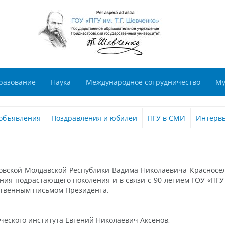
разование
Наука
Международное сотрудничество
Му
объявления
Поздравления и юбилеи
ПГУ в СМИ
Интерв
ской Молдавской Республики Вадима Николаевича Красносель
ния подрастающего поколения и в связи с 90-летием ГОУ «ПГУ
ственным письмом Президента.
еского института Евгений Николаевич Аксенов,