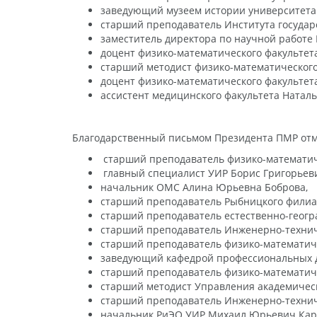
заведующий музеем истории университета
старший преподаватель Института государ
заместитель директора по научной работе
доцент физико-математического факультет
старший методист физико-математического
доцент физико-математического факульте
ассистент медицинского факультета Натал
Благодарственный письмом Президента ПМР от
старший преподаватель физико-математиче
главный специалист УИР Борис Григорьеви
начальник ОМС Алина Юрьевна Боброва,
старший преподаватель Рыбницкого филиа
старший преподаватель естественно-геогр
старший преподаватель Инженерно-техниче
старший преподаватель физико-математиче
заведующий кафедрой профессиональных д
старший преподаватель физико-математиче
старший методист Управления академическ
старший преподаватель Инженерно-техниче
начальник РиЭО УИР Михаил Юрьевич Кар