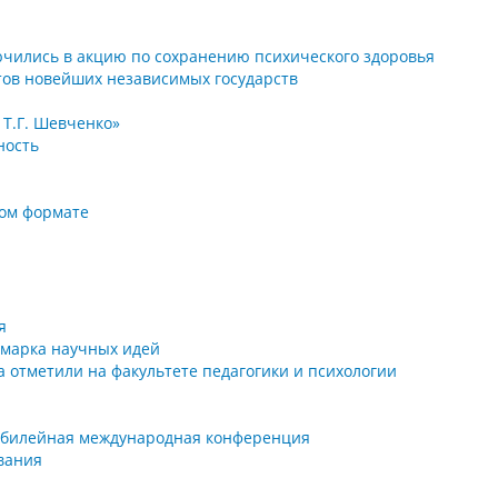
лючились в акцию по сохранению психического здоровья
тов новейших независимых государств
 Т.Г. Шевченко»
ность
ном формате
я
рмарка научных идей
 отметили на факультете педагогики и психологии
 юбилейная международная конференция
вания