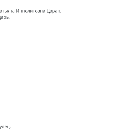
Татьяна Ипполитовна Царан,
арь,
улец,