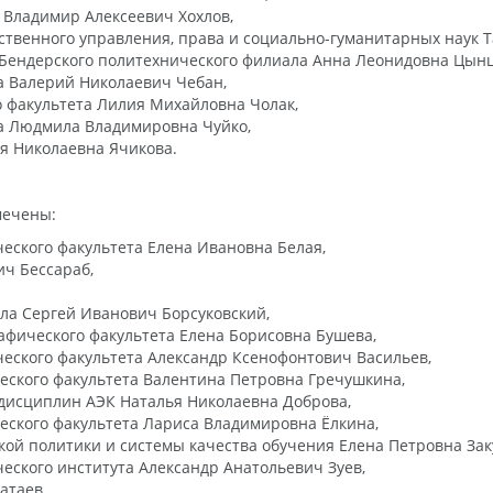
 Владимир Алексеевич Хохлов,
ственного управления, права и социально-гуманитарных наук 
 Бендерского политехнического филиала Анна Леонидовна Цынц
а Валерий Николаевич Чебан,
 факультета Лилия Михайловна Чолак,
та Людмила Владимировна Чуйко,
ья Николаевна Ячикова.
мечены:
ского факультета Елена Ивановна Белая,
ч Бессараб,
ла Сергей Иванович Борсуковский,
афического факультета Елена Борисовна Бушева,
ского факультета Александр Ксенофонтович Васильев,
ского факультета Валентина Петровна Гречушкина,
исциплин АЭК Наталья Николаевна Доброва,
ского факультета Лариса Владимировна Ёлкина,
ой политики и системы качества обучения Елена Петровна Зак
ского института Александр Анатольевич Зуев,
атаев,