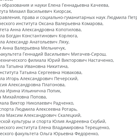
 образования и науки Елена Геннадьевна Качеева,
ута Михаил Васильевич Киорсак,
правления, права и социально-гуманитарных наук Людмила Пет
еского института Оксана Валерьевна Комарова,
тета Анна Александровна Копотилова,
ла Богдан Константинович Корлюга,
а Александр Анатольевич Ляху,
ии Анна Валерьевна Мельничук,
факультета Геннадий Васильевич Мигачев-Сирош,
технического филиала Юрий Викторович Настаченко,
ла Татьяна Ивановна Никитина,
ститута Татьяна Сергеевна Новакова,
ла Игорь Александрович Печерский,
сия Александровна Платонова,
ла Ирина Ильинична Попик,
а Михайловна Попова,
иала Виктор Николаевич Радченко,
 спорта Людмила Алексеевна Ротарь,
ла Максим Александрович Скалецкий,
ской культуры и спорта Юлия Андреевна Скубий,
еского института Елена Владимировна Терещенко,
еского факультета Ольга Юрьевна Федоренко,