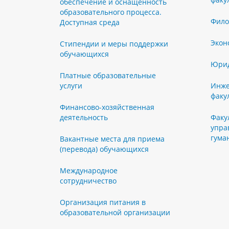
обеспечение и оснащенность
образовательного процесса.
Фило
Доступная среда
Экон
Стипендии и меры поддержки
обучающихся
Юрид
Платные образовательные
услуги
Инже
факу
Финансово-хозяйственная
деятельность
Факу
упра
гума
Вакантные места для приема
(перевода) обучающихся
Международное
сотрудничество
Организация питания в
образовательной организации