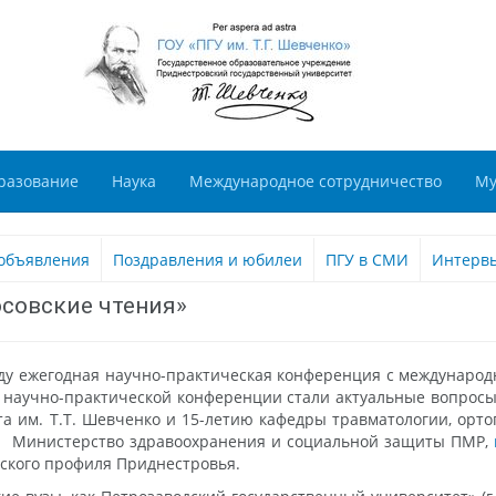
разование
Наука
Международное сотрудничество
Му
объявления
Поздравления и юбилеи
ПГУ в СМИ
Интерв
совские чтения»
оду ежегодная научно-практическая конференция с междунаро
 научно-практической конференции стали актуальные вопрос
та им. Т.Т. Шевченко и 15-летию кафедры травматологии, ор
и Министерство здравоохранения и социальной защиты ПМР,
еского профиля Приднестровья.