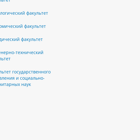
логический факультет
омический факультет
ический факультет
нерно-технический
льтет
льтет государственного
вления и социально-
нитарных наук