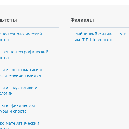
льтеты
Филиалы
рно-технологический
Рыбницкий филиал ГОУ «П
льтет
им. Т.Г. Шевченко»
ственно-географический
льтет
льтет информатики и
слительной техники
льтет педагогики и
ологии
льтет физической
туры и спорта
ко-математический
льтет