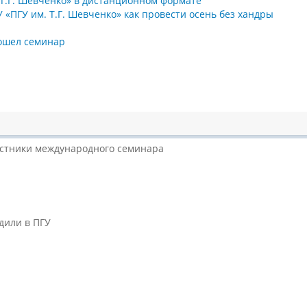
 Т.Г. Шевченко» в дистанционном формате
«ПГУ им. Т.Г. Шевченко» как провести осень без хандры
рошел семинар
астники международного семинара
дили в ПГУ