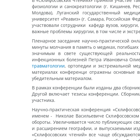
В «Склифосовских чтениях» приняли участие так
физиологии и санокреатологии (г. Кишинев, Ре
Молдова), Луганский государственный медици
университет «Реавиз» (г. Самара, Российская Ф
участвовали сотрудники кафедр вузов, хирурги
важные проблемы хирургии, в том числе и экстр
Пленарное заседание научно-практической онл
минуты молчания в память о медиках, погибших 
значимым в свете существующей реальности
инфекционных болезней Петра Ивановича Олиев
травматологии
, ортопедии и экстремальной м
материалах конференци отражены основные в
убедительным материалом.
В рамках конференции были изданы два сборник
Другой включает тезисы конференции. Сборник
участника.
Научно-практическая конференция «Склифосов
именем - Николае Васильевиче Склифосовском 
обороты. Увеличивается число публикующих сво
и расширением географии, и выпускаемыми изд
«Склифосовских чтений» все чаще обсуждаютс