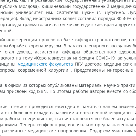
ие вузы, как Петрозаводский государственный университет» (г.
спублика Молдова), Кишиневский государственный медицинчк
нский университет им. Святителя Луки» (г. Лутугино, Луг
едерация). Вклад иностранных коллег составил порядка 30-40
, ортопеды-травматологи, в том числе и детские, врачи други
енной.
айн-конференции прошло на базе кафедры травматологии, ор
при борьбе с коронавирусом. В рамках пленарного заседания 
 стал доклад ассистента кафедры общественного здоров
ского на тему «Коронавирусная инфекция COVID-19, актуаль
едицины
медицинского факультета
ПГУ доктора медицинских н
опросы современной хирургии . Представлены интересные 
а, в одном из которых опубликованы материалы научно-практ
ам присвоен код ISBN. По итогам работы авторы вместе со с
ские чтения» проводится ежегодно в память о нашем знаме
и его большом вкладе в развитие отечественной медицины. И
и работы специалистов, статьи становятся все более актуаль
аниями. Теперь конференция, изначально предназначенная ли
я различные медицинские направления. Подарком участник