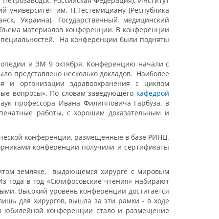
 Петрозаводск, Российская Федерация), Институт
ий университет им. Н.Тестемициану (Республика
анск, Украина), Государственный медицинский
% объема материалов конференции. В конференции
х специальностей. На конференции были подняты
топедии и ЭМ 9 октября. Конференцию начали с
было представлено несколько докладов. Наиболее
ья и организации здравоохранения с циклом
ные вопросы». По словам заведующего
кафедрой
аук профессора Ивана Филипповича Гарбуза, в
печатные работы, с хорошим доказательным и
ической конференции, размещенные в базе РИНЦ.
борниками конференции получили и сертификаты
нитом земляке, выдающемся хирурге с мировым
з года в год «Склифосовские чтения» набирают
ными. Высокий уровень конференции достигается
шь для хирургов, вышла за эти рамки - в ходе
ам юбилейной конференции стало и размещение