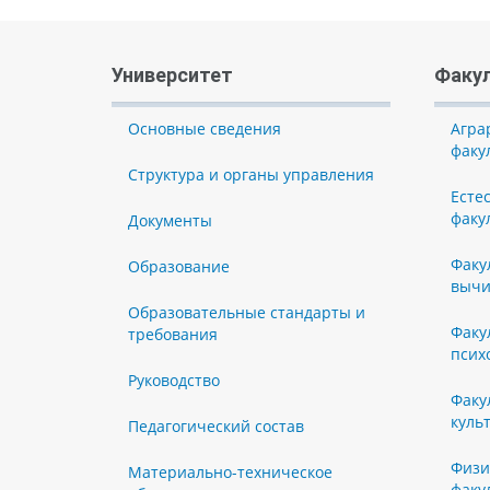
Университет
Факу
Основные сведения
Агра
факу
Структура и органы управления
Есте
факу
Документы
Факу
Образование
вычи
Образовательные стандарты и
Факу
требования
псих
Руководство
Факу
куль
Педагогический состав
Физи
Материально-техническое
факу