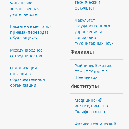
технический
Финансово-
факультет
хозяйственная
деятельность
Факультет
государственного
Вакантные места для
управления и
приема (перевода)
социально-
обучающихся
гуманитарных наук
Международное
Филиалы
сотрудничество
Рыбницкий филиал
Организация
ГОУ «ПГУ им. Т.Г.
питания в
Шевченко»
образовательной
организации
Институты
Медицинский
институт им. Н.В.
Склифосовского
Физико-технический