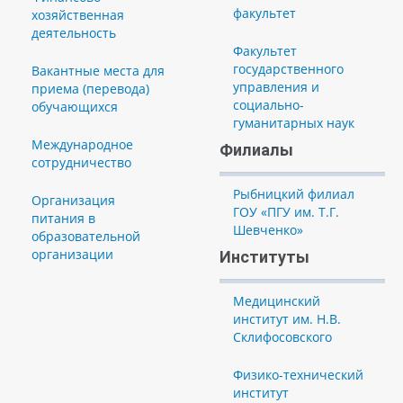
факультет
хозяйственная
деятельность
Факультет
государственного
Вакантные места для
управления и
приема (перевода)
социально-
обучающихся
гуманитарных наук
Международное
Филиалы
сотрудничество
Рыбницкий филиал
Организация
ГОУ «ПГУ им. Т.Г.
питания в
Шевченко»
образовательной
организации
Институты
Медицинский
институт им. Н.В.
Склифосовского
Физико-технический
институт