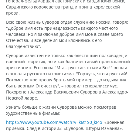
генерал-фельдмаршал австрийских и сардинских войск,
Сардинского королевства гранд и принц королевской
крови.
Всю свою жизнь Суворов отдал служению России, говоря:
"Доброе имя есть принадлежность каждого честного
человека; но я заключал доброе имя мое в славе моего
Отечества, и все деяния мои клонились к его
благоденствию".
Суворов известен не только как блестящий полководец и
военный теоретик, но и как благочестивый православный
христианин. Его слова "Мы – русские, с нами Бог!" вошли
в анналы русского патриотизма. "Горжусь, что я русский!..
Потомство мое прошу брать мой пример… до издыхания
быть верным Отечеству", – говорил генералиссимус.
Похоронен Александр Васильевич Суворов в Александро-
Невской лавре.
Узнать больше о жизни Суворова можно, посмотрев
художественные фильмы:
https://www.youtube.com/watch?v=k6t1S0_kI4o
«Военная
приемка. След в истории»: «Суворов. Штурм Измаила»,