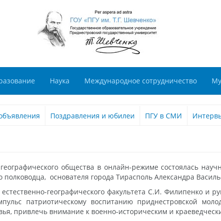
разование
Наука
Международное сотрудничество
Му
объявления
Поздравления и юбилеи
ПГУ в СМИ
Интерв
 географического общества в онлайн-режиме состоялась нау
о полководца, основателя города Тирасполь Александра Василь
 естественно-географического факультета С.И. Филипенко и р
мпульс патриотическому воспитанию приднестровской моло
ья, привлечь внимание к военно-историческим и краеведческ