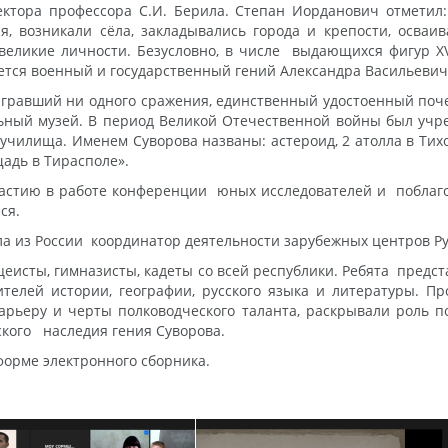
ктора профессора С.И. Берила. Степан Иорданович отметил:
я, возникали сёла, закладывались города и крепости, осва
еликие личности. Безусловно, в числе выдающихся фигур XVII
ется военный и государственный гений Александра Васильевич
игравший ни одного сражения, единственный удостоенный поч
ьный музей. В период Великой Отечественной войны был учр
училища. Именем Суворова названы: астероид, 2 атолла в Тих
адь в Тирасполе».
частию в работе конференции юных исследователей и поблагод
ся.
 из России координатор деятельности зарубежных центров Рус
еисты, гимназисты, кадеты со всей республики. Ребята предс
телей истории, географии, русского языка и литературы. 
арьеру и черты полководческого таланта, раскрывали роль п
ского наследия гения Суворова.
орме электронного сборника.