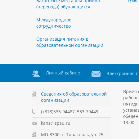
Вакантные места для приема
(перевода) обучающихся
Международное
сотрудничество
Организация питания в
образовательной организации
Личный кабинет
Электронная п
Время 
Сведения об образовательной
рабоче
организации
пятидн
устанав
(+373)533-94487, 533-79449
обеден
13.00.
kanz@spsu.ru
MD-3300, г. Тирасполь, ул. 25