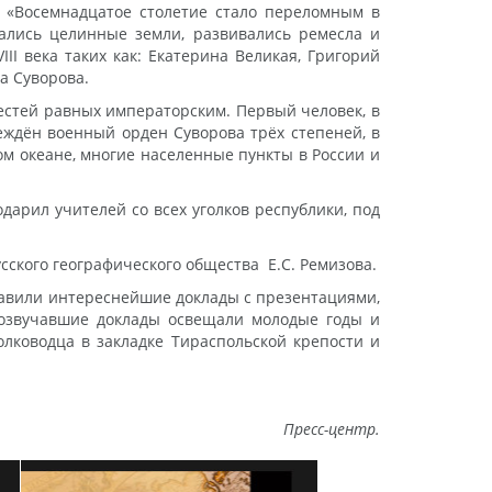
 «Восемнадцатое столетие стало переломным в
ивались целинные земли, развивались ремесла и
I века таких как: Екатерина Великая, Григорий
а Суворова.
естей равных императорским. Первый человек, в
еждён военный орден Суворова трёх степеней, в
ом океане, многие населенные пункты в России и
арил учителей со всех уголков республики, под
ского географического общества Е.С. Ремизова.
тавили интереснейшие доклады с презентациями,
Прозвучавшие доклады освещали молодые годы и
олководца в закладке Тираспольской крепости и
Пресс-центр.