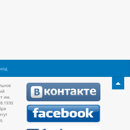
вход
льное
ий
т им.
08.1930
бря
итут
).