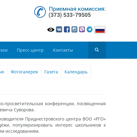
зеи
Пресс-центр
Контакты
ью
Фотогалерея
Газета
Календарь
чно-просветительская конференции, посвященная
евича Суворова.
уководителя Приднестровского центра ВОО «РГО»
дёжи, популяризировать интерес школьников к
им исследованиям.