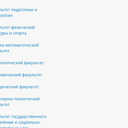
льтет педагогики и
ологии
льтет физической
туры и спорта
ко-математический
льтет
логический факультет
омический факультет
ический факультет
нерно-технический
льтет
льтет государственного
вления и социально-
нитарных наук