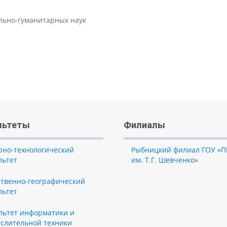
ально-гуманитарных наук
льтеты
Филиалы
рно-технологический
Рыбницкий филиал ГОУ «П
льтет
им. Т.Г. Шевченко»
ственно-географический
льтет
льтет информатики и
слительной техники