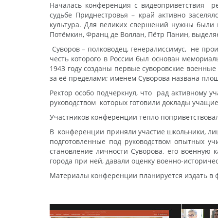
Началась конференция с видеоприветствия ре
судьбе Приднестровья – край активно заселялс
культура. Для великих свершений нужны были в
Потёмкин, Франц де Воллан, Пётр Панин, выделя
Суворов – полководец, генералиссимус, не про
честь которого в России был основан мемориал
1943 году созданы первые суворовские военные 
за её пределами; именем Суворова названа площ
Ректор особо подчеркнул, что рад активному у
руководством которых готовили доклады учащие
Участников конференции тепло поприветствовала
В конференции приняли участие школьники, лиц
подготовленные под руководством опытных учи
становление личности Суворова, его военную к
города при ней, давали оценку военно-историче
Материалы конференции планируется издать в ф