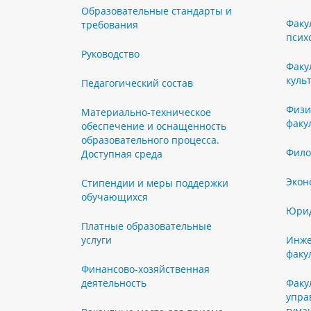
Образовательные стандарты и
Факу
требования
псих
Руководство
Факу
куль
Педагогический состав
Физи
Материально-техническое
факу
обеспечение и оснащенность
образовательного процесса.
Фило
Доступная среда
Экон
Стипендии и меры поддержки
обучающихся
Юрид
Платные образовательные
услуги
Инже
факу
Финансово-хозяйственная
деятельность
Факу
упра
гума