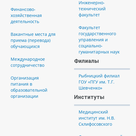
Инженерно-
технический
Финансово-
факультет
хозяйственная
деятельность
Факультет
государственного
Вакантные места для
управления и
приема (перевода)
социально-
обучающихся
гуманитарных наук
Международное
Филиалы
сотрудничество
Рыбницкий филиал
Организация
ГОУ «ПГУ им. Т.Г.
питания в
Шевченко»
образовательной
организации
Институты
Медицинский
институт им. Н.В.
Склифосовского