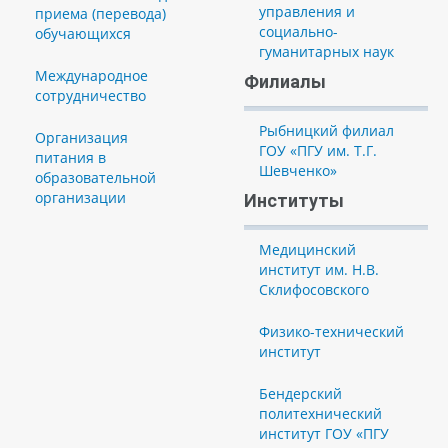
управления и
приема (перевода)
социально-
обучающихся
гуманитарных наук
Международное
Филиалы
сотрудничество
Рыбницкий филиал
Организация
ГОУ «ПГУ им. Т.Г.
питания в
Шевченко»
образовательной
организации
Институты
Медицинский
институт им. Н.В.
Склифосовского
Физико-технический
институт
Бендерский
политехнический
институт ГОУ «ПГУ