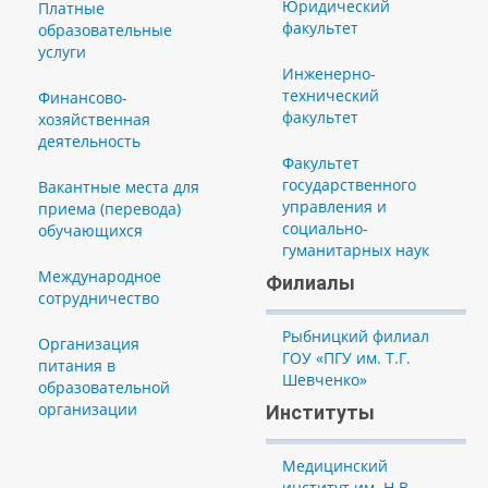
Юридический
Платные
факультет
образовательные
услуги
Инженерно-
технический
Финансово-
факультет
хозяйственная
деятельность
Факультет
государственного
Вакантные места для
управления и
приема (перевода)
социально-
обучающихся
гуманитарных наук
Международное
Филиалы
сотрудничество
Рыбницкий филиал
Организация
ГОУ «ПГУ им. Т.Г.
питания в
Шевченко»
образовательной
организации
Институты
Медицинский
институт им. Н.В.