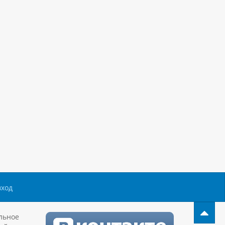
вход
льное