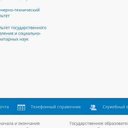
нерно-технический
льтет
льтет государственного
вления и социально-
нитарных наук
очта
Телефонный справочник
Служебный 
начала и окончания
Государственное образовате