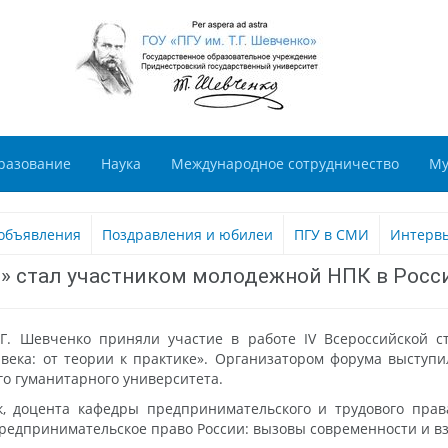
разование
Наука
Международное сотрудничество
Му
объявления
Поздравления и юбилеи
ПГУ в СМИ
Интерв
о» стал участником молодежной НПК в Росс
.Г. Шевченко приняли участие в работе IV Всероссийской с
ека: от теории к практике». Организатором форума выступи
го гуманитарного университета.
к, доцента кафедры предпринимательского и трудового пра
редпринимательское право России: вызовы современности и взг