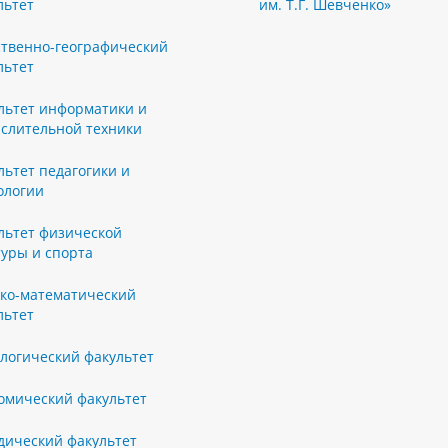
льтет
им. Т.Г. Шевченко»
ственно-географический
льтет
льтет информатики и
слительной техники
льтет педагогики и
ологии
льтет физической
туры и спорта
ко-математический
льтет
логический факультет
омический факультет
ический факультет