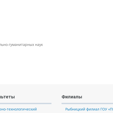
ально-гуманитарных наук
льтеты
Филиалы
рно-технологический
Рыбницкий филиал ГОУ «П