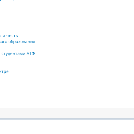
ь и честь
вого образования
о студентами АТФ
нтре