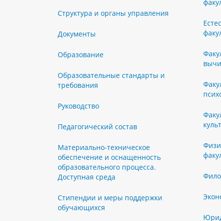
факу
Структура и органы управления
Есте
факу
Документы
Факу
Образование
вычи
Образовательные стандарты и
Факу
требования
псих
Руководство
Факу
куль
Педагогический состав
Физи
Материально-техническое
факу
обеспечение и оснащенность
образовательного процесса.
Фило
Доступная среда
Экон
Стипендии и меры поддержки
обучающихся
Юрид