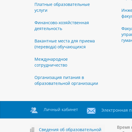
Платные образовательные
услуги
Инже
факу
Финансово-хозяйственная
деятельность
Факу
упра
гума
Вакантные места для приема
(перевода) обучающихся
Международное
сотрудничество
Организация питания в
образовательной организации
Личный кабинет
Электронная п
Время 
Сведения об образовательной