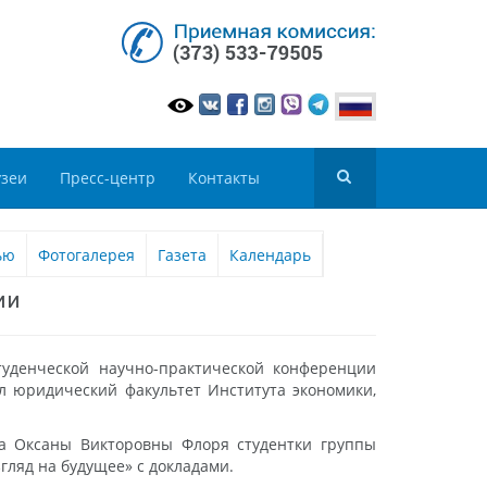
зеи
Пресс-центр
Контакты
ью
Фотогалерея
Газета
Календарь
ии
туденческой научно-практической конференции
л юридический факультет Института экономики,
ва Оксаны Викторовны Флоря студентки группы
ляд на будущее» с докладами.