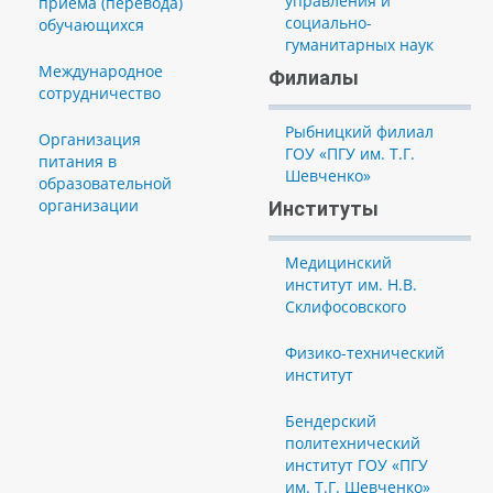
управления и
приема (перевода)
социально-
обучающихся
гуманитарных наук
Международное
Филиалы
сотрудничество
Рыбницкий филиал
Организация
ГОУ «ПГУ им. Т.Г.
питания в
Шевченко»
образовательной
организации
Институты
Медицинский
институт им. Н.В.
Склифосовского
Физико-технический
институт
Бендерский
политехнический
институт ГОУ «ПГУ
им. Т.Г. Шевченко»