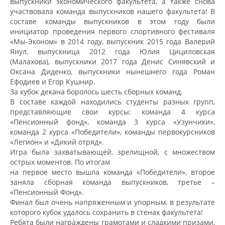
выпускники экономического факультета, а также снова
участвовала команда выпускников нашего факультета! В
составе команды выпускников в этом году были
инициатор проведения первого спортивного фестиваля
«Мы-Эконом» в 2014 году, выпускник 2015 года Валерий
Янул, выпускница 2012 года Юлия Цициловская
(Малахова), выпускники 2017 года Денис Синявский и
Оксана Диденко, выпускники нынешнего года Роман
Ефодиев и Егор Кушнир.
За кубок декана боролось шесть сборных команд.
В составе каждой находились студенты разных групп,
представляющие свои курсы: команда 4 курса
«Пенсионный фонд», команда 3 курса «Узунчики»,
команда 2 курса «Победители», команды первокурсников
«Легион» и «Дикий отряд».
Игра была захватывающей, зрелищной, с множеством
острых моментов. По итогам
на первое место вышла команда «Победители», второе
заняла сборная команда выпускников, третье –
«Пенсионный Фонд».
Финал был очень напряженным и упорным, в результате
которого кубок удалось сохранить в стенах факультета!
Ребята были награждены грамотами и сладкими призами,