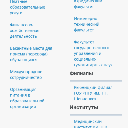
Юридический
Платные
факультет
образовательные
услуги
Инженерно-
технический
Финансово-
факультет
хозяйственная
деятельность
Факультет
государственного
Вакантные места для
управления и
приема (перевода)
социально-
обучающихся
гуманитарных наук
Международное
Филиалы
сотрудничество
Рыбницкий филиал
Организация
ГОУ «ПГУ им. Т.Г.
питания в
Шевченко»
образовательной
организации
Институты
Медицинский
институт им. Н.В.