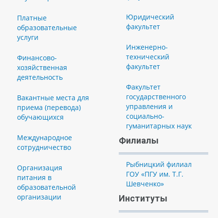
Юридический
Платные
факультет
образовательные
услуги
Инженерно-
технический
Финансово-
факультет
хозяйственная
деятельность
Факультет
государственного
Вакантные места для
управления и
приема (перевода)
социально-
обучающихся
гуманитарных наук
Международное
Филиалы
сотрудничество
Рыбницкий филиал
Организация
ГОУ «ПГУ им. Т.Г.
питания в
Шевченко»
образовательной
организации
Институты