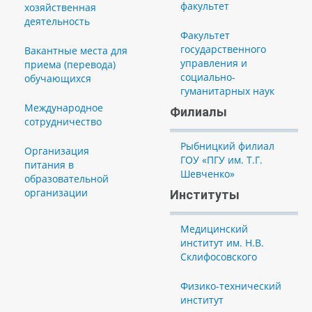
факультет
хозяйственная
деятельность
Факультет
государственного
Вакантные места для
управления и
приема (перевода)
социально-
обучающихся
гуманитарных наук
Международное
Филиалы
сотрудничество
Рыбницкий филиал
Организация
ГОУ «ПГУ им. Т.Г.
питания в
Шевченко»
образовательной
организации
Институты
Медицинский
институт им. Н.В.
Склифосовского
Физико-технический
институт