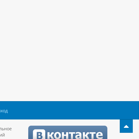
вход
льное
ий