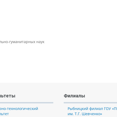
ально-гуманитарных наук
льтеты
Филиалы
рно-технологический
Рыбницкий филиал ГОУ «П
льтет
им. Т.Г. Шевченко»