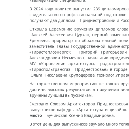
квалификации специалиста.
В 2024 году политех выпустил 239 дипломирова
свидетельство о профессиональной подготовке.
получают два диплома – Приднестровский и Рос
Открыла церемонию вручения дипломов словам
Алексей Алексеевич Цуркан, первый заместит
Еремеева, проректор по образовательной поли
заместитель Главы Государственной админис
«Тирастеплоэнерго»; Григорий Григорьевич
Александрович Несмеянов, начальник юридиче
МУ «Управление архитектуры, градостроите
«Тираспольтрансгаз - Приднестровье» в город
Ольга Николаевна Круподерова, технолог Управ
На торжественном мероприятии не только вруч
достичь высоких результатов в получении зна
вручены лучшим выпускникам.
Ежегодно Союзом Архитекторов Приднестровья 
выпускников кафедры «Архитектура и дизайн».
место
– Бучинская Ксения Владимировна.
В этот день для выпускников звучало много тёп