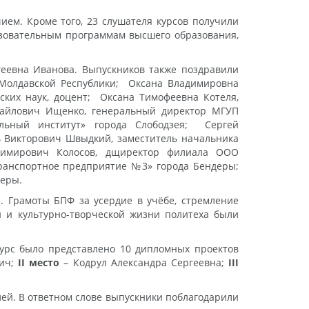
ием. Кроме того, 23 слушателя курсов получили
разовательным программам высшего образования,
еевна Иванова. Выпускников также поздравили
 Молдавской Республики; Оксана Владимировна
ских наук, доцент; Оксана Тимофеевна Котеля,
хайлович Ищенко, генеральный директор МГУП
ельный институт» города Слободзея; Сергей
 Викторович Швыдкий, заместитель начальника
адимирович Колосов, дщиректор филиала ООО
транспортное предприятие №3» города Бендеры;
деры.
. Грамоты БПФ за усердие в учёбе, стремление
й и культурно-творческой жизни политеха были
курс было представлено 10 дипломных проектов
вич;
II место
– Кодрул Александра Сергеевна;
III
лей. В ответном слове выпускники поблагодарили