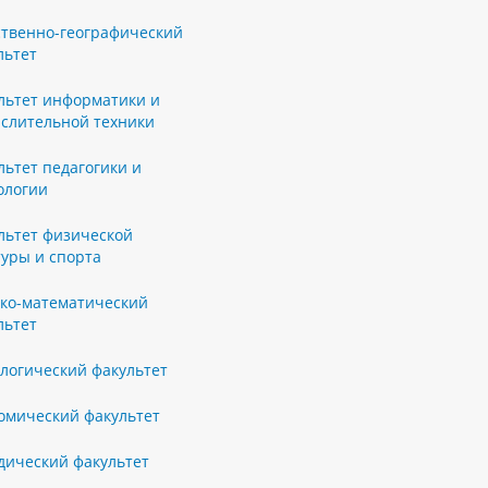
ственно-географический
льтет
льтет информатики и
слительной техники
льтет педагогики и
ологии
льтет физической
туры и спорта
ко-математический
льтет
логический факультет
омический факультет
ический факультет