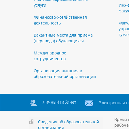
услуги
Инже
факу
Финансово-хозяйственная
деятельность
Факу
упра
гума
Вакантные места для приема
(перевода) обучающихся
Международное
сотрудничество
Организация питания в
образовательной организации
Личный кабинет
Электронная п
Время 
Сведения об образовательной
рабоче
организации