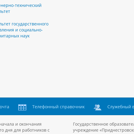
нерно-технический
льтет
льтет государственного
вления и социально-
нитарных наук
очта
Телефонный справочник
Служебный 
начала и окончания
Государственное образовате
го дня для работников с
учреждение «Приднестровск