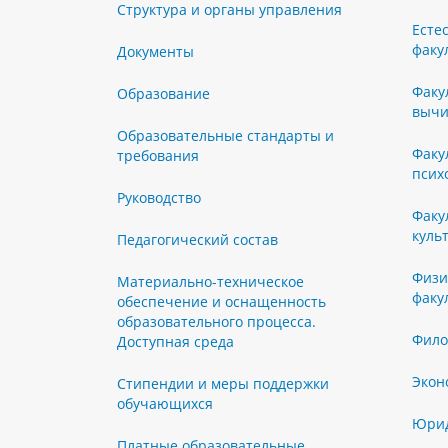
Структура и органы управления
Есте
факу
Документы
Факу
Образование
вычи
Образовательные стандарты и
Факу
требования
псих
Руководство
Факу
куль
Педагогический состав
Физи
Материально-техническое
факу
обеспечение и оснащенность
образовательного процесса.
Фило
Доступная среда
Экон
Стипендии и меры поддержки
обучающихся
Юрид
Платные образовательные