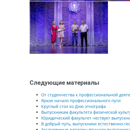
Следующие материалы
От студенчества к профессиональной деят
Яркое начало профессионального пути
Круглый стол ко Дню этнографа
Выпускникам факультета физической культ
Юридический факультет чествует выпускн
В добрый путь, выпускники естественно-ге
Заслуженные дипломы вручили выпускникам