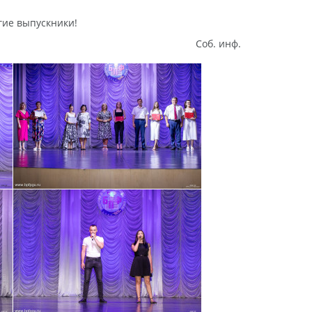
гие выпускники!
Соб. инф.