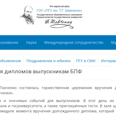
разование
Наука
Международное сотрудничество
Му
объявления
Поздравления и юбилеи
ПГУ в СМИ
Интерв
ия дипломов выпускникам БПФ
каченко состоялась торжественная церемония вручения д
вченко».
 и значимых событий для выпускников. В этот день их по
ала и госуниверситета, а также приглашённые гости. В зале 
жидали момента вручения долгожданного диплома, который я