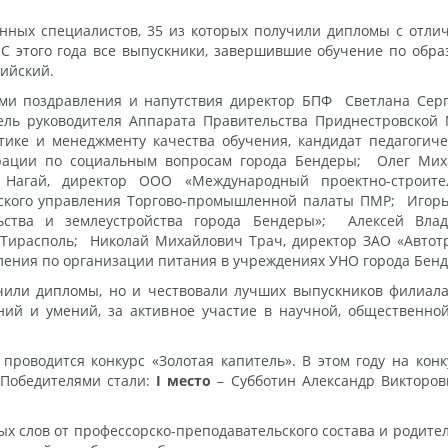
нных специалистов, 35 из которых получили дипломы с отлич
 С этого года все выпускники, завершившие обучение по об
сийский.
и поздравления и напутствия директор БПФ Светлана Серг
ель руководителя Аппарата Правительства Приднестровской
тике и менеджменту качества обучения, кандидат педагогиче
трации по социальным вопросам города Бендеры; Олег Ми
 Нагай, директор ООО «Международный проектно-строит
ского управления Торгово-промышленной палаты ПМР; Игорь
льства и землеустройства города Бендеры»; Алексей Вл
е Тирасполь; Николай Михайлович Трач, директор ЗАО «Авто
ления по организации питания в учреждениях УНО города Бен
или дипломы, но и чествовали лучших выпускников филиала
ний и умений, за активное участие в научной, общественно
проводится конкурс «Золотая капитель». В этом году на кон
 Победителями стали:
I место
– Субботин Александр Викторо
лых слов от профессорско-преподавательского состава и родите