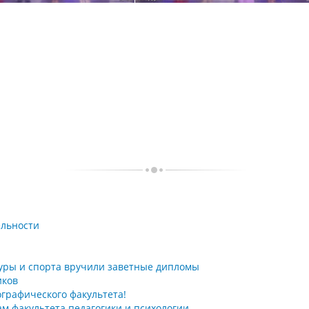
ельности
уры и спорта вручили заветные дипломы
иков
ографического факультета!
 факультета педагогики и психологии