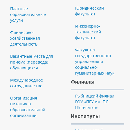
Юридический
Платные
факультет
образовательные
услуги
Инженерно-
технический
Финансово-
факультет
хозяйственная
деятельность
Факультет
государственного
Вакантные места для
управления и
приема (перевода)
социально-
обучающихся
гуманитарных наук
Международное
Филиалы
сотрудничество
Рыбницкий филиал
Организация
ГОУ «ПГУ им. Т.Г.
питания в
Шевченко»
образовательной
организации
Институты