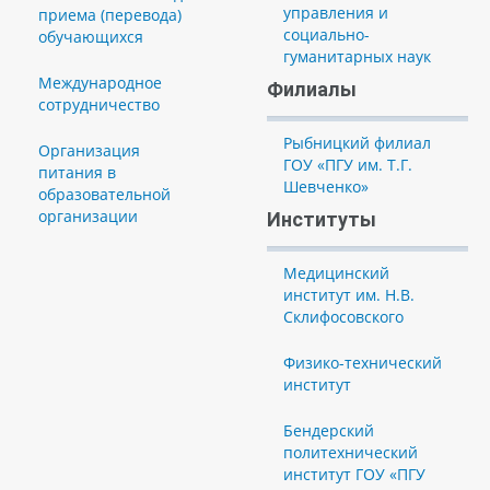
управления и
приема (перевода)
социально-
обучающихся
гуманитарных наук
Международное
Филиалы
сотрудничество
Рыбницкий филиал
Организация
ГОУ «ПГУ им. Т.Г.
питания в
Шевченко»
образовательной
организации
Институты
Медицинский
институт им. Н.В.
Склифосовского
Физико-технический
институт
Бендерский
политехнический
институт ГОУ «ПГУ